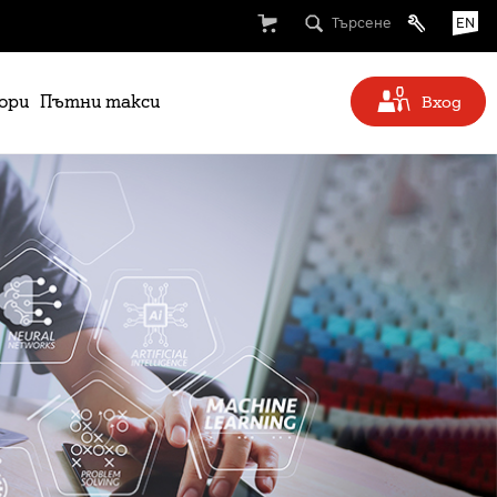
Търсене
EN
ори
Пътни такси
Вход