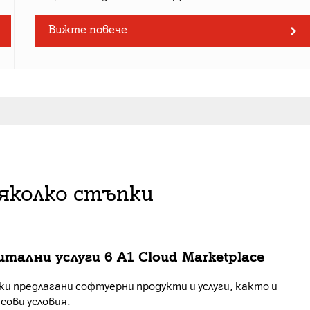
Вижте повече
няколко стъпки
тални услуги в A1 Cloud Marketplace
и предлагани софтуерни продукти и услуги, както и
сови условия.