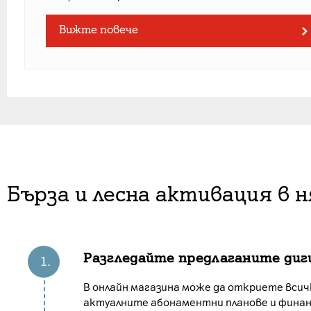
Вижте повече
Бърза и лесна активация в 
Разгледайте предлаганите диги
В онлайн магазина може да откриете всичк
актуалните абонаментни планове и финан