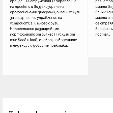
процеси, инструменти за управление
регистрац
на проекти и визуализиране на
имате въ
професионални диаграми, онлайн услуги
всички ди
за сигурност и управление на
място и п
устройства, и много други.
се отразя
Непрестанно разширяваме
всички с
портфолиото от бизнес IT услуги от
портали.
тип SaaS и IaaS, съобразно водещите
тенденции и добрите практики.