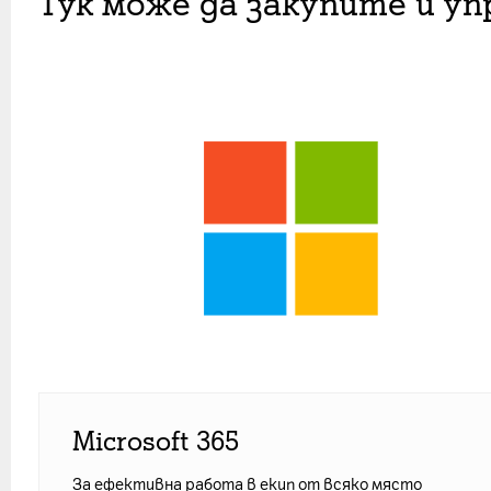
Тук може да закупите и уп
Microsoft 365
За ефективна работа в екип от всяко място