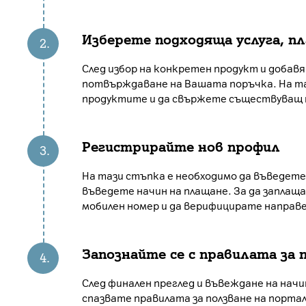
Изберете подходяща услуга, пл
След избор на конкретен продукт и добавя
потвърждаване на Вашата поръчка. На т
продуктите и да свържете съществуващ те
Регистрирайте нов профил
На тази стъпка е необходимо да въведет
въведете начин на плащане. За да заплащ
мобилен номер и да верифицирате направе
Запознайте се с правилата за 
След финален преглед и въвеждане на начи
спазвате правилата за ползване на портал