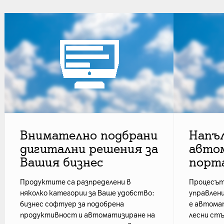
Внимателно подбрани
Напъ
дигитални решения за
авто
Вашия бизнес
порт
Продуктите са разпределени в
Процесът 
няколко категории за Ваше удобство:
управлени
бизнес софтуер за подобрена
е автомат
продуктивност и автоматизиране на
лесни стъ