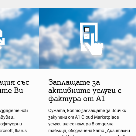
ция със
Заплащате за
ите Ви
активните услуги с
фактура от А1
ъздадете нов
Сумата, която заплащате за всички
твуващ
закупени от A1 Cloud Marketplace
 софтуерни
услуги ще се намира в отделна
osoft, Ikarus
таблица, обозначена като „Дигитални