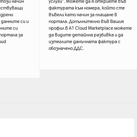
о този начин
услуги“. Можете да я откриете във
ществуващи
фактурата към номера, който сте
едрени
въвели като начин за плащане в
 данните си и
портала. Допълнително във Вашия
рните си
профил в А1 Cloud Marketplace можете
портала за
да видите детайлна разбивка и да
oud
изтеглите данъчната фактура с
обозначено ДДС.