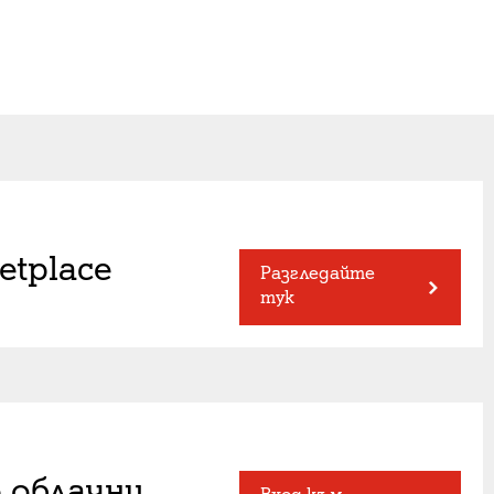
etplace
Разгледайте
тук
 облачни