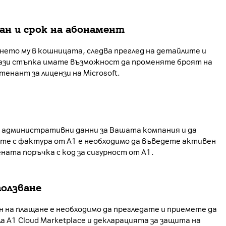
ан и срок на абонамент
нето му в кошницата, следва преглед на детайлите и
ази стъпка имате възможност да променяте броят на
нант за лицензи на Microsoft.
е административни данни за Вашата компания и да
ате с фактура от А1 е необходимо да въведете активен
ната поръчка с код за сигурност от А1.
ползване
н на плащане е необходимо да прегледате и приемете да
а A1 Cloud Marketplace и декларацията за защита на