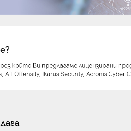
ce?
рез който Ви предлагаме лицензирани проду
, A1 Offensity, Ikarus Security, Acronis Cybe
длага