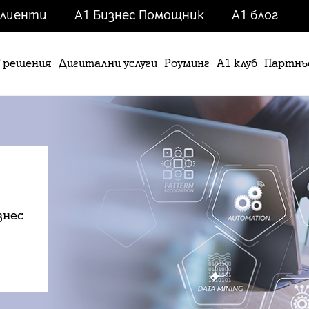
клиенти
А1 Бизнес Помощник
A1 блог
T решения
Дигитални услуги
Роуминг
А1 клуб
Партнь
знес