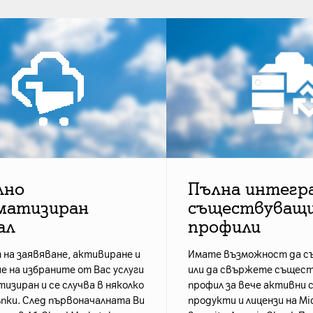
лно
Пълна интегра
матизиран
съществуващ
ал
профили
на заявяване, активиране и
Имате възможност да с
е на избраните от Вас услуги
или да свържете същес
изиран и се случва в няколко
профил за вече активни
пки. След първоначалната Ви
продукти и лицензи на Micr