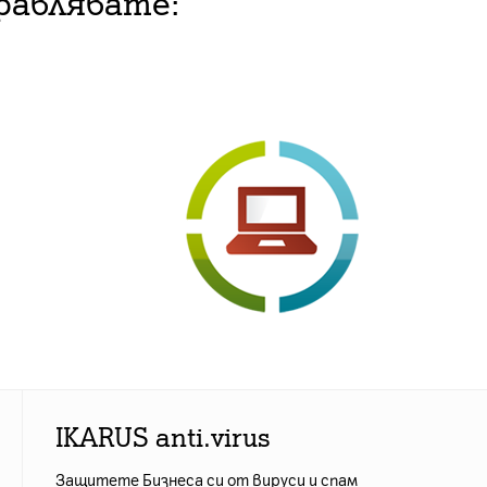
равлявате:
IKARUS anti.virus
Защитете Бизнеса си от вируси и спам