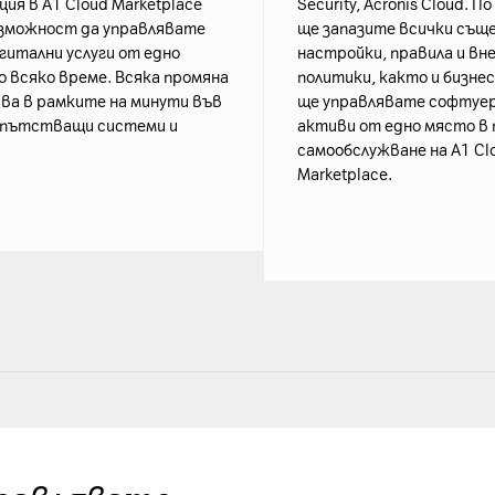
ия в A1 Cloud Marketplace
Security, Acronis Cloud. П
зможност да управлявате
ще запазите всички съ
гитални услуги от едно
настройки, правила и вн
о всяко време. Всяка промяна
политики, както и бизнес
ва в рамките на минути във
ще управлявате софтуе
ъпътстващи системи и
активи от едно място в 
самообслужване на A1 Cl
Marketplace.