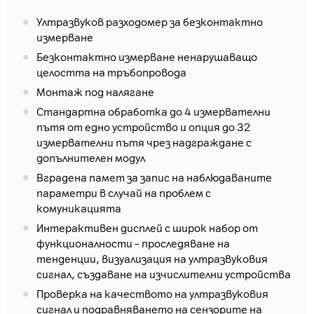
Ултразвуков разходомер за безконтактно
измерване
Безконтактно измерване ненарушаващо
целостта на тръбопровода
Монтаж под налягане
Стандартна обработка до 4 измервателни
пътя от едно устройство и опция до 32
измервателни пътя чрез надграждане с
допълнителен модул
Вградена памет за запис на наблюдаваните
параметри в случай на проблем с
комуникацията
Интерактивен дисплей с широк набор от
функционалности – проследяване на
тенденции, визуализация на ултразвуковия
сигнал, създаване на изчислителни устройства
Проверка на качеството на ултразвуковия
сигнал и подравняването на сензорите на