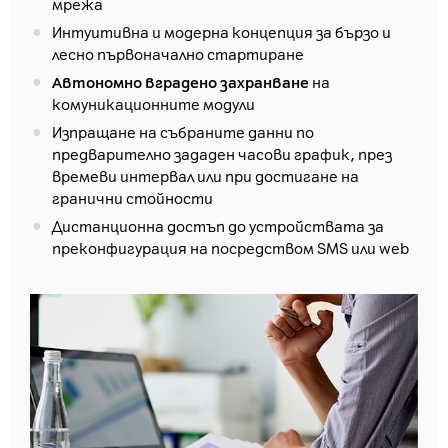
мрежа
Интуитивна и модерна концепция за бързо и
лесно първоначално стартиране
Автономно вградено захранване
на
комуникационните модули
Изпращане на събраните данни по
предварително зададен часови график, през
времеви интервал или при достигане на
гранични стойности
Дистанционна достъп до устройствата за
преконфигурация на посредством SMS или web