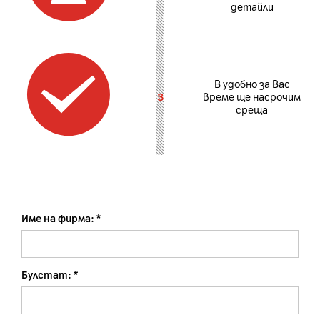
детайли
В удобно за Вас
3
време ще насрочим
среща
Име на фирма:
Булстат: