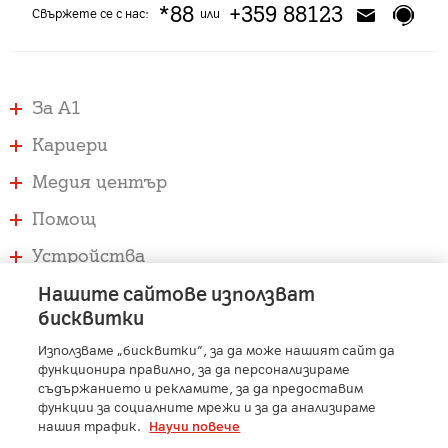
*88
+359 88123
Свържете се с нас:
или
За А1
Кариери
Медия център
Помощ
Устройства
Услуги
Нашите сайтове използват
бисквитки
Използваме „бисквитки“, за да може нашият сайт да
A1 Austria
-
A1 Croatia
-
A1 Serbia
-
A1 Belarus
-
функционира правилно, за да персонализираме
A1 Bulgaria
-
A1 Macedonia
-
A1 Slovenia
-
съдържанието и рекламите, за да предоставим
функции за социалните мрежи и за да анализираме
A1 Digital
-
Member of A1 Group
нашия трафик.
Научи повече