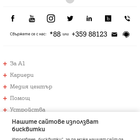
*88
+359 88123
Свържете се с нас:
или
За А1
Кариери
Медия център
Помощ
Устройства
Услуги
Нашите сайтове използват
бисквитки
Използваме „бисквитки“, за да може нашият сайт да