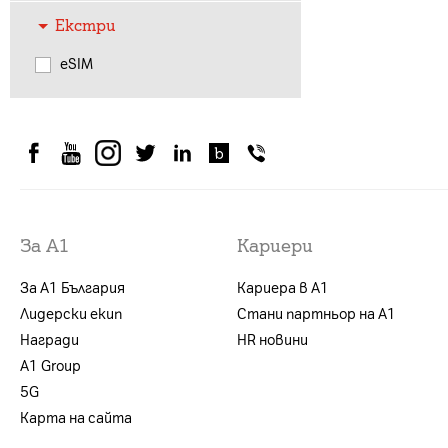
Екстри
eSIM
За А1
Кариери
За А1 България
Кариера в А1
Лидерски екип
Стани партньор на А1
Награди
HR новини
А1 Group
5G
Карта на сайта