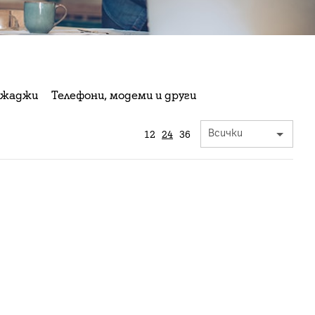
жаджи
Телефони, модеми и други
12
24
36