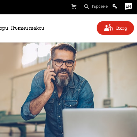
Търсене
EN
ори
Пътни такси
Вход