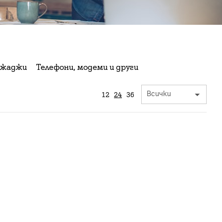
жаджи
Телефони, модеми и други
12
24
36