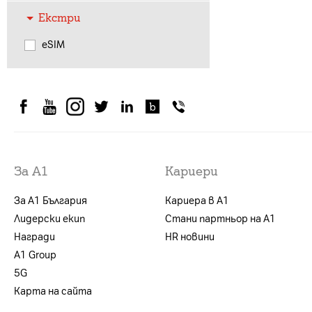
Екстри
eSIM
За А1
Кариери
За А1 България
Кариера в А1
Лидерски екип
Стани партньор на А1
Награди
HR новини
А1 Group
5G
Карта на сайта