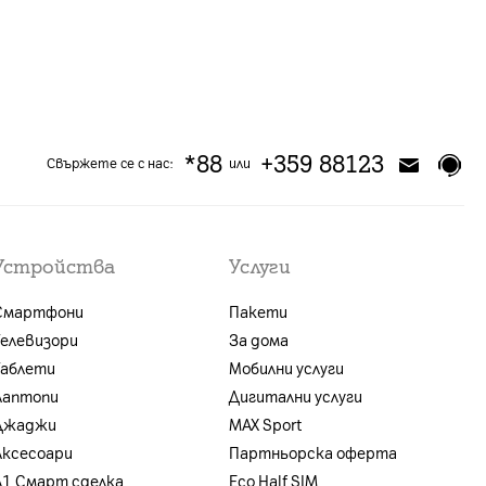
*88
+359 88123
Свържете се с нас:
или
Устройства
Услуги
Смартфони
Пакети
Телевизори
За дома
Таблети
Мобилни услуги
Лаптопи
Дигитални услуги
Джаджи
MAX Sport
Аксесоари
Партньорска оферта
A1 Смарт сделка
Eco Half SIM