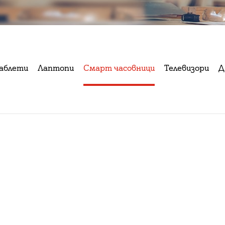
аблети
Лаптопи
Смарт часовници
Телевизори
Д