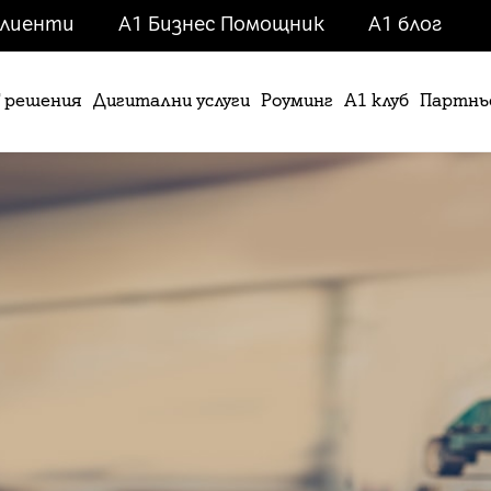
клиенти
А1 Бизнес Помощник
A1 блог
T решения
Дигитални услуги
Роуминг
А1 клуб
Партнь