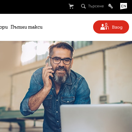
Търсене
EN
ори
Пътни такси
Вход