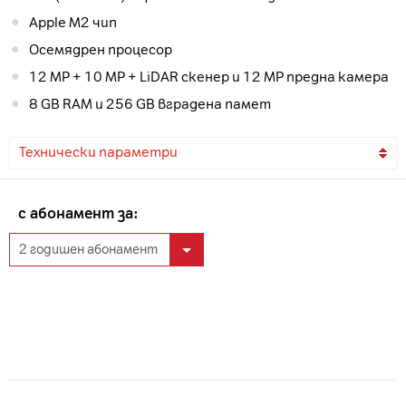
Apple M2 чип
Осемядрен процесор
12 MP + 10 MP + LiDAR скенер и 12 MP предна камера
8 GB RAM и 256 GB вградена памет
Технически параметри
с абонамент за: