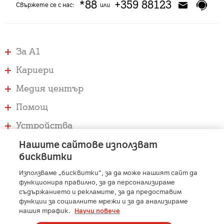
*88
+359 88123
Свържете се с нас:
или
За А1
Кариери
Медия център
Помощ
Устройства
Услуги
Нашите сайтове използват
бисквитки
Използваме „бисквитки“, за да може нашият сайт да
A1 Austria
-
A1 Croatia
-
A1 Serbia
-
A1 Belarus
-
функционира правилно, за да персонализираме
A1 Bulgaria
-
A1 Macedonia
-
A1 Slovenia
-
съдържанието и рекламите, за да предоставим
функции за социалните мрежи и за да анализираме
A1 Digital
-
Member of A1 Group
нашия трафик.
Научи повече