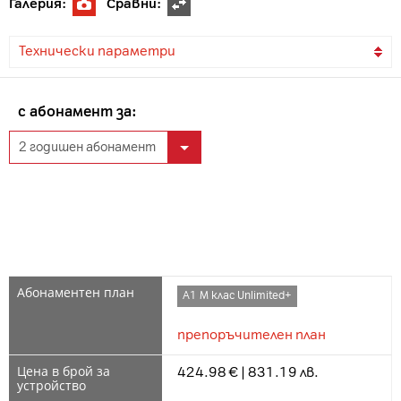
Галерия:
Сравни:
Технически параметри
с абонамент за:
А1 М клас Unlimited+
препоръчителен план
424.98 € | 831.19 лв.