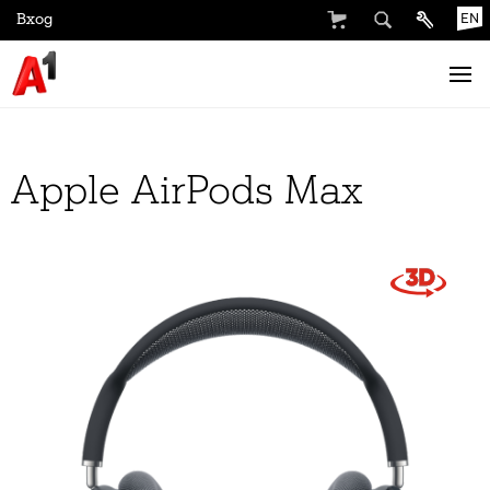
Вход
EN
Apple AirPods Max