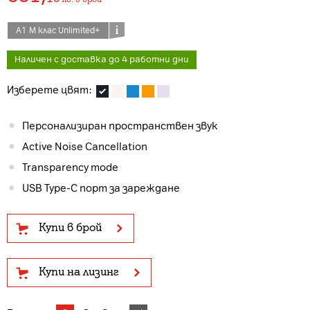
А1 М клас Unlimited+
Наличен с доставка до 4 работни дни
Изберете цвят:
Персонализиран пространствен звук
Active Noise Cancellation
Transparency mode
USB Type-C порт за зареждане
Купи в брой
Купи на лизинг