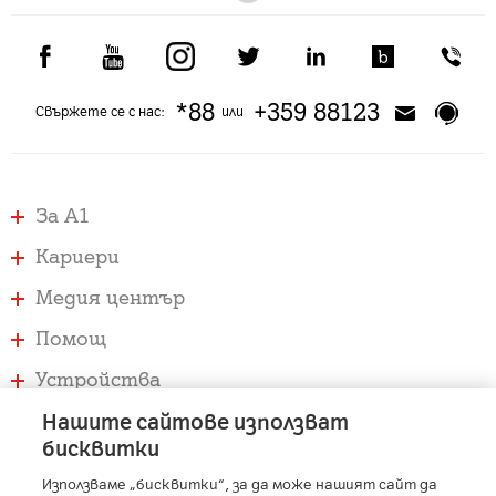
*88
+359 88123
Свържете се с нас:
или
За А1
Кариери
Медия център
Помощ
Устройства
Услуги
Нашите сайтове използват
бисквитки
Използваме „бисквитки“, за да може нашият сайт да