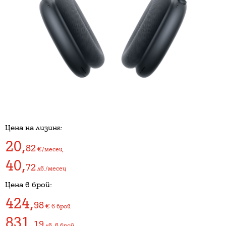
Цена на лизинг:
20
,
82
€/месец
40
,
72
лв./месец
Цена в брой:
424
,
98
€
в брой
831
,
19
лв.
в брой