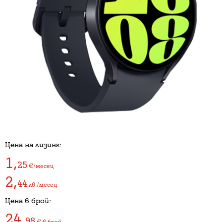
Цена на лизинг:
1
,
25
€/месец
2
,
44
лв./месец
Цена в брой:
24
,
98
€
в брой