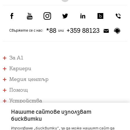
*88
+359 88123
Свържете се с нас:
или
За А1
Кариери
Медия център
Помощ
Устройства
Услуги
Нашите сайтове използват
бисквитки
Използваме „бисквитки“, за да може нашият сайт да