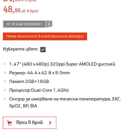
48
,
86
лв.
в брой
А1 М клас Unlimited+
Няма наличност в електронния магазин
Изберете цвят:
1.47" (480 x 480p) 320ppi Super AMOLED дисплей
Размер: 44.4 x 42.8 x 9.0mm
Памет 2GB+16GB
Процесор Dual-Core 1.4GHz
Сензор за имерване на телесна температура, ЕКГ,
SpO2, BP, BIA
Купи в брой