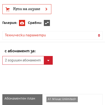
Купи на лизинг
Галерия:
Сравни:
Технически параметри
с абонамент за:
А1 М клас Unlimited+