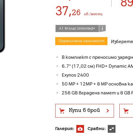
8
37
,
26
лв./месец
А1 М клас Unlimited+
Ограничена наличност
Изберете
В комплект с преносимо зарядн
6.7" (17,02 см) FHD+ Dynamic 
Exynos 2400
50 MP + 12MP + 8 MP основна к
256 GB вградена памет и 8 GB
Купи в брой
Галерия:
Сравни: