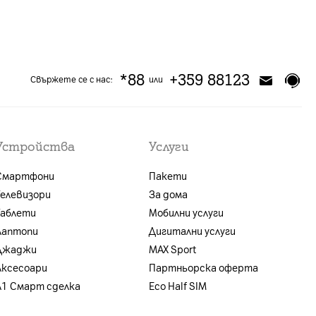
*88
+359 88123
Свържете се с нас:
или
Устройства
Услуги
Смартфони
Пакети
Телевизори
За дома
Таблети
Мобилни услуги
Лаптопи
Дигитални услуги
Джаджи
MAX Sport
Аксесоари
Партньорска оферта
A1 Смарт сделка
Eco Half SIM