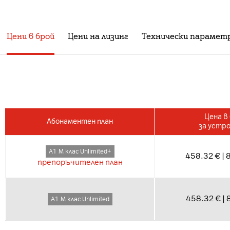
Цени в брой
Цени на лизинг
Технически парамет
Цена в
Абонаментен план
за устр
А1 М клас Unlimited+
458.32 € | 
препоръчителен план
458.32 € | 
А1 М клас Unlimited