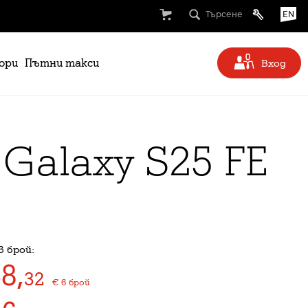
Търсене
EN
ори
Пътни такси
Вход
Galaxy S25 FE
в брой:
58
,
32
€
в брой