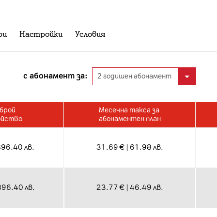
ри
Настройки
Условия
с абонамент за:
 брой
Месечна такса за
ойство
абонаментен план
896.40 лв.
31.69 € | 61.98 лв.
896.40 лв.
23.77 € | 46.49 лв.