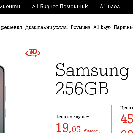
клиенти
А1 Бизнес Помощник
A1 блог
T решения
Дигитални услуги
Роуминг
А1 клуб
Партнь
Samsung
256GB
Цена 
4
Цена на лизинг:
19
,
05
€/месец