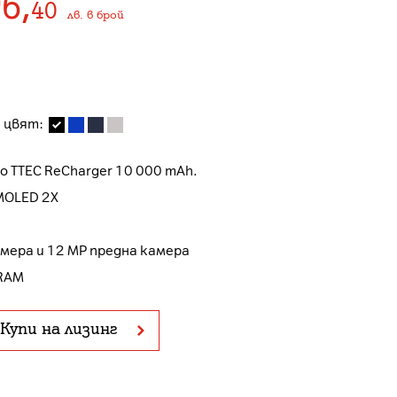
96
,
40
лв.
в брой
 цвят:
о TTEC ReCharger 10 000 mAh.
AMOLED 2X
амера и 12 MP предна камера
 RAM
Купи на лизинг