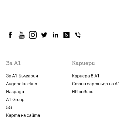
За А1
Кариери
За А1 България
Кариера в А1
Лидерски екип
Стани партньор на А1
Награди
HR новини
А1 Group
5G
Карта на сайта