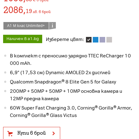
2086
,
19
лв.
в брой
А1 М клас Unlimited+
Наличен в a1.bg
Изберете цвят:
В комплект с преносимо зарядно TTEC ReCharger 10
000 mAh.
6,9" (17,53 см) Dynamic AMOLED 2x дисплей
Qualcomm Snapdragon® 8 Elite Gen 5 for Galaxy
200MP + 50MP + 50MP + 10MP основна камера и
12MP предна камера
60W Super Fast Charging 3.0, Corning® Gorilla® Armor,
Corning® Gorilla® Glass Victus
Купи в брой