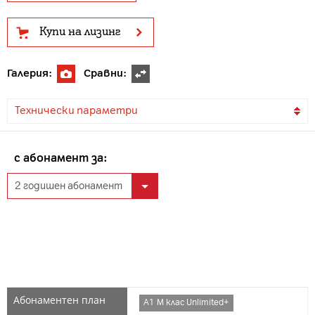
Купи на лизинг
Галерия:
Сравни:
Технически параметри
с абонамент за:
А1 М клас Unlimited+