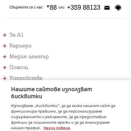
*88
+359 88123
Свържете се с нас:
или
За А1
Кариери
Медия център
Помощ
Устройства
Услуги
Нашите сайтове използват
бисквитки
Използваме „бисквитки“, за да може нашият сайт да
A1 Austria
-
A1 Croatia
-
A1 Serbia
-
A1 Belarus
-
функционира правилно, за да персонализираме
A1 Bulgaria
-
A1 Macedonia
-
A1 Slovenia
-
съдържанието и рекламите, за да предоставим
A1 Digital
-
Member of A1 Group
функции за социалните мрежи и за да анализираме
нашия трафик.
Научи повече