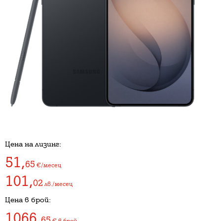
Цена на лизинг:
51
,
65
€/месец
101
,
02
лв./месец
Цена в брой:
1066
,
65
€
в брой