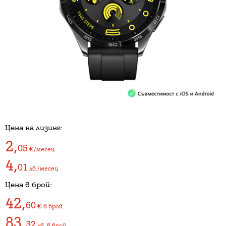
Цена на лизинг:
2
,
05
€/месец
4
,
01
лв./месец
Цена в брой:
42
,
60
€
в брой
83
,
32
лв.
в брой