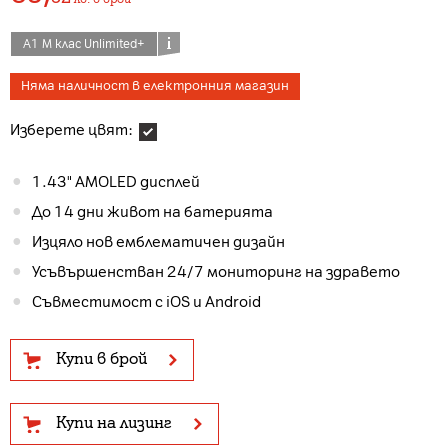
А1 М клас Unlimited+
Няма наличност в електронния магазин
Изберете цвят:
1.43" AMOLED дисплей
До 14 дни живот на батерията
Изцяло нов емблематичен дизайн
Усъвършенстван 24/7 мониторинг на здравето
Съвместимост с iOS и Android
Купи в брой
Купи на лизинг