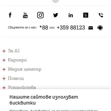
*88
+359 88123
Свържете се с нас:
или
За А1
Кариери
Медия център
Помощ
Устройства
Услуги
Нашите сайтове използват
бисквитки
Използваме „бисквитки“, за да може нашият сайт да