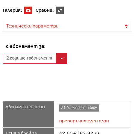
Галерия:
Сравни:
Технически параметри
с абонамент за:
А1 М клас Unlimited+
препоръчителен план
42.60 € | 83.32 лв.