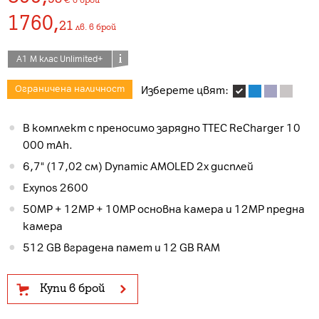
1760
,
21
лв.
в брой
А1 М клас Unlimited+
Ограничена наличност
Изберете цвят:
В комплект с преносимо зарядно TTEC ReCharger 10
000 mAh.
6,7" (17,02 см) Dynamic AMOLED 2x дисплей
Exynos 2600
50MP + 12MP + 10MP основна камера и 12MP предна
камера
512 GB вградена памет и 12 GB RAM
Купи в брой