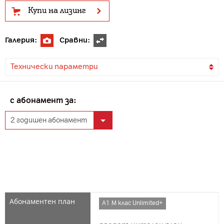
Купи на лизинг
Галерия:
Сравни:
Технически параметри
с абонамент за:
А1 М клас Unlimited+