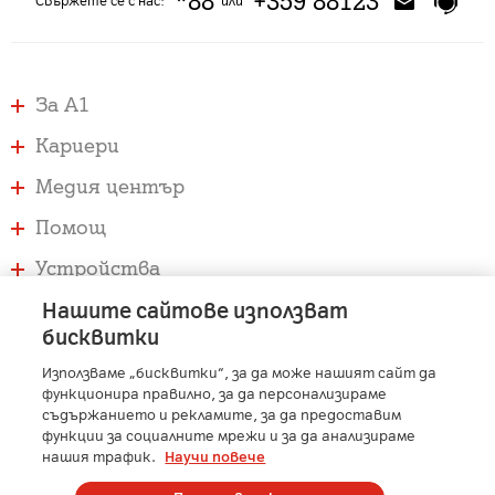
*88
+359 88123
Свържете се с нас:
или
За А1
Кариери
Медия център
Помощ
Устройства
Услуги
Нашите сайтове използват
бисквитки
Използваме „бисквитки“, за да може нашият сайт да
A1 Austria
-
A1 Croatia
-
A1 Serbia
-
A1 Belarus
-
функционира правилно, за да персонализираме
A1 Bulgaria
-
A1 Macedonia
-
A1 Slovenia
-
съдържанието и рекламите, за да предоставим
A1 Digital
-
Member of A1 Group
функции за социалните мрежи и за да анализираме
нашия трафик.
Научи повече