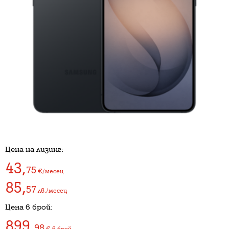
Цена на лизинг:
43
,
75
€/месец
85
,
57
лв./месец
Цена в брой:
899
,
98
€
в брой