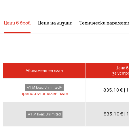
Цени в брой
Цени на лизинг
Технически парамет
Цена в
Абонаментен план
за устр
А1 М клас Unlimited+
835.10 € | 
препоръчителен план
835.10 € | 
А1 М клас Unlimited