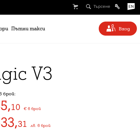
Търсене
EN
ори
Пътни такси
Вход
gic V3
в брой:
35
,
10
€
в брой
633
,
31
лв.
в брой