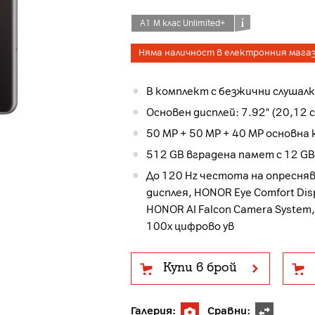
А1 М клас Unlimited+
Няма наличност в електронния мага
В комплект с безжични слушалк
Основен дисплей: 7.92" (20,12 
512 GB вградена памет с 12 G
До 120 Hz честота на опресня
дисплея, HONOR Eye Comfort Dis
HONOR AI Falcon Camera System,
100x цифрово ув
Купи в брой
Галерия:
Сравни: