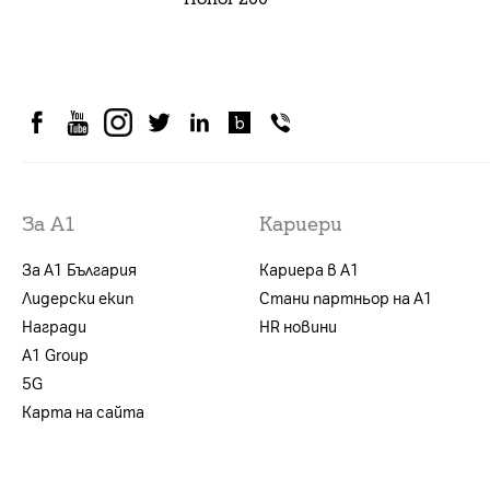
За А1
Кариери
За А1 България
Кариера в А1
Лидерски екип
Стани партньор на А1
Награди
HR новини
А1 Group
5G
Карта на сайта