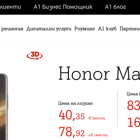
клиенти
А1 Бизнес Помощник
A1 блог
T решения
Дигитални услуги
Роуминг
А1 клуб
Партнь
Honor
Ma
Цена 
8
Цена на лизинг:
40
,
35
1
€/месец
78
,
92
лв./месец