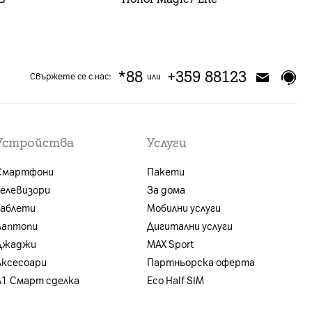
*88
+359 88123
Свържете се с нас:
или
Устройства
Услуги
Смартфони
Пакети
Телевизори
За дома
Таблети
Мобилни услуги
Лаптопи
Дигитални услуги
Джаджи
MAX Sport
Аксесоари
Партньорска оферта
A1 Смарт сделка
Eco Half SIM