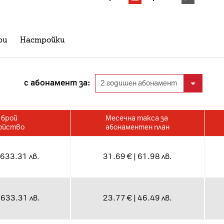
ри
Настройки
с абонамент за:
 брой
Месечна такса за
ойство
абонаментен план
1633.31 лв.
31.69 € | 61.98 лв.
1633.31 лв.
23.77 € | 46.49 лв.