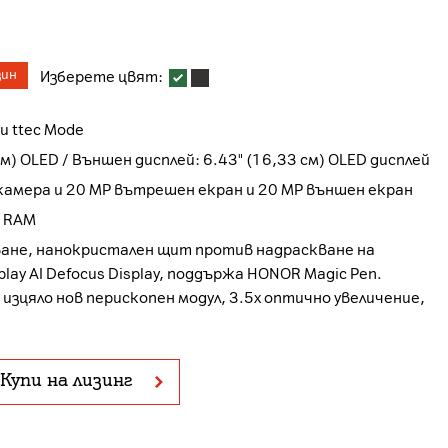
зин
Изберете цвят:
и ttec Mode
см) OLED / Външен дисплей: 6.43" (16,33 см) OLED дисплей
50 MP + 50 MP + 40 MP основна камера и 20 MP вътрешен екран и 20 MP външен екран
B RAM
ване, нанокристален щит против надраскване на
play AI Defocus Display, поддържа HONOR Magic Pen.
 изцяло нов перископен модул, 3.5x оптично увеличение,
Купи на лизинг