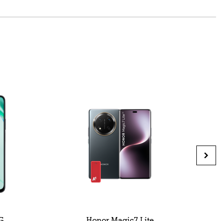
G
Honor Magic7 Lite