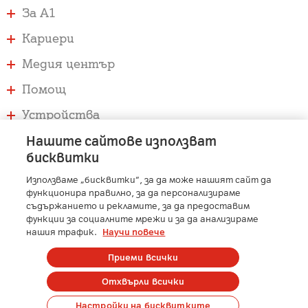
За А1
Кариери
Медия център
Помощ
Устройства
Услуги
Нашите сайтове използват
бисквитки
Използваме „бисквитки“, за да може нашият сайт да
A1 Austria
-
A1 Croatia
-
A1 Serbia
-
A1 Belarus
-
функционира правилно, за да персонализираме
A1 Bulgaria
-
A1 Macedonia
-
A1 Slovenia
-
съдържанието и рекламите, за да предоставим
A1 Digital
-
Member of A1 Group
функции за социалните мрежи и за да анализираме
нашия трафик.
Научи повече
Приеми всички
Copyright © 2025 А1 България | Protected by reCAPTCHA
Отхвърли всички
Сметка
Контакти
Общи условия
Карти на покритие
Настройки на бисквитките