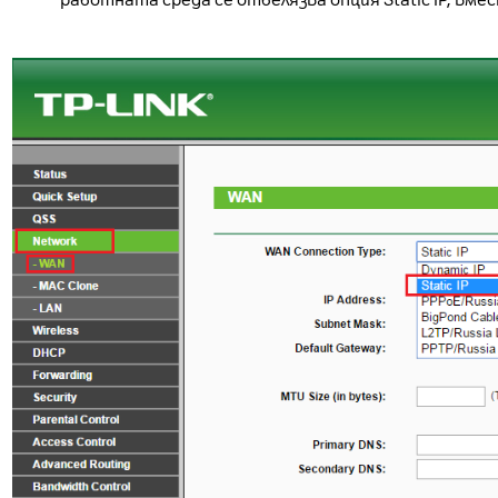
работната среда се отбелязва опция Static IP, вмес