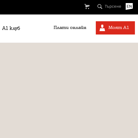
Търсене
EN
Плати онлайн
Моят А1
A1 клуб