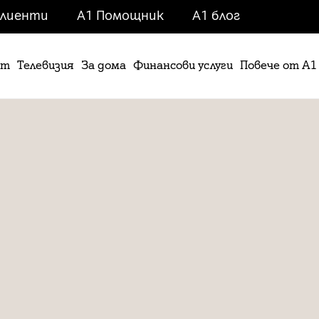
клиенти
A1 Помощник
A1 блог
ет
Телевизия
За дома
Финансови услуги
Повече от А1