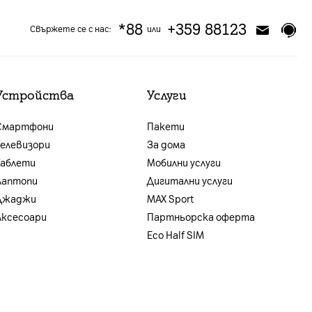
*88
+359 88123
Свържете се с нас:
или
Устройства
Услуги
Смартфони
Пакети
Телевизори
За дома
Таблети
Мобилни услуги
Лаптопи
Дигитални услуги
Джаджи
MAX Sport
Аксесоари
Партньорска оферта
Eco Half SIM