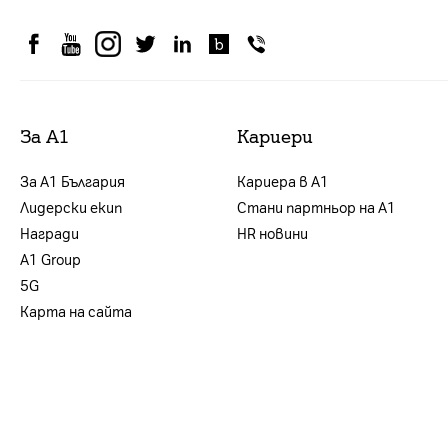
За А1
Кариери
За А1 България
Кариера в А1
Лидерски екип
Стани партньор на А1
Награди
HR новини
А1 Group
5G
Карта на сайта