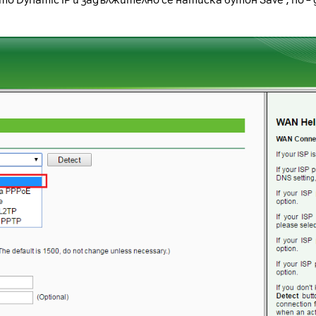
то Dynamic IP и задължително се натиска бутон Save , по –