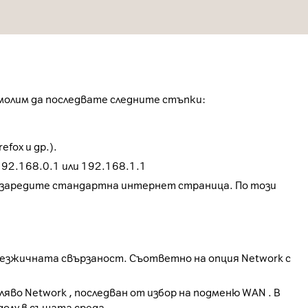
 молим да последвате следните стъпки:
efox и др.).
192.168.0.1 или 192.168.1.1
да заредите стандартна интернет страница. По този
езжичната свързаност. Съответно на опция Network с
яво Network , последван от избор на подменю WAN . В