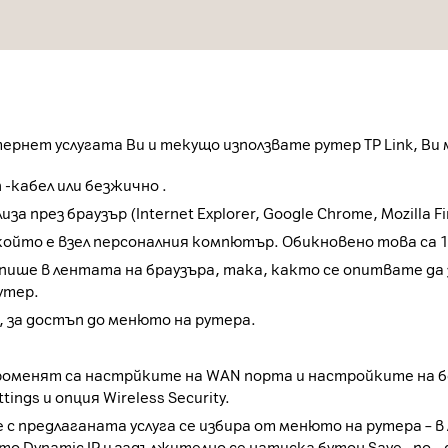
тернет услугата Ви и текущо използвате рутер TP Link, Ви
 -кабел или безжично .
през браузър (Internet Explorer, Google Chrome, Mozilla Fir
 който е взел персоналния компютър. Обикновено това са 
напише в лентата на браузъра, така, както се опитвате 
утер.
 , за достъп до менюто на рутера.
оменят са настрйките на WAN порта и настройките на б
ings и опция Wireless Security.
 предлаганата услуга се избира от менюто на рутера – в л