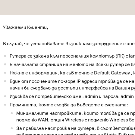
Уважаеми Клиенти,
В случай, че установявате възникнало затруднение с ин
Рутера се закача към персоналния компютър (ПК) с lan
В началната страница на менюто на всеки рутер се влиза 
Нужна е информация, какъв точно е Default Gateway ,
Един от посочените по-горе IP адреси трябва да се 
начин би следвало да достъпи интерфейса на Вашия р
Изисква се потребителско име : admin и парола: admin
Промяната, която следва да въведете е следната:
Минималните настройките, които трябва да се пр
подменю WAN, опция Wireless с подменю Wireless Sett
За правилна настройка на рутера, в съответствие с