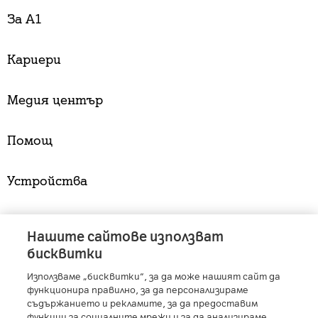
За А1
Кариери
Медия център
Помощ
Устройства
Услуги
Нашите сайтове използват
бисквитки
Използваме „бисквитки“, за да може нашият сайт да
A1 Austria
-
A1 Croatia
-
A1 Serbia
-
A1 Belarus
-
функционира правилно, за да персонализираме
A1 Bulgaria
-
A1 Macedonia
-
A1 Slovenia
-
съдържанието и рекламите, за да предоставим
функции за социалните мрежи и за да анализираме
A1 Digital
-
Member of A1 Group