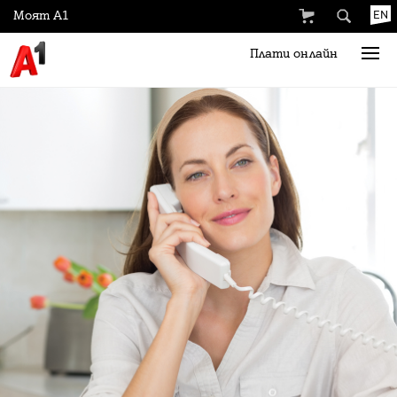
Моят А1
EN
Плати онлайн