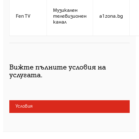
Музикален
Fen TV
телевизионен
a1zona.bg
канал
Вижте пълните условия на
услугата.
Условия