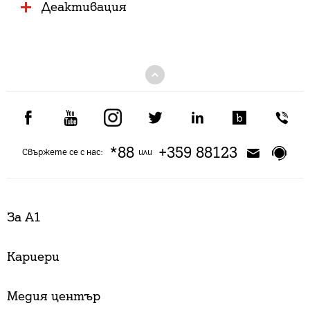
Деактивация
*88
+359 88123
Свържете се с нас:
или
За А1
Кариери
Медия център