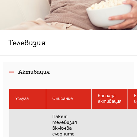
Телевизия
Активация
Канал за
Е
Услуга
Описание
активация
ц
Пакет
телевизия
включва
следните