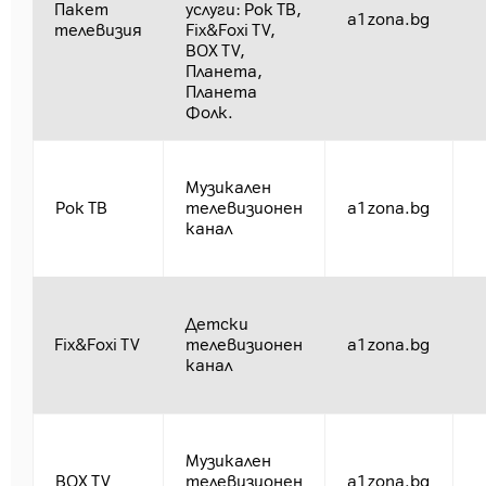
Пакет
услуги: Рок ТВ,
a1zona.bg
телевизия
Fix&Foxi TV,
BOX TV,
Планета,
Планета
Фолк.
Музикален
Рок ТВ
телевизионен
a1zona.bg
канал
Детски
Fix&Foxi TV
телевизионен
a1zona.bg
канал
Музикален
BOX TV
телевизионен
a1zona.bg