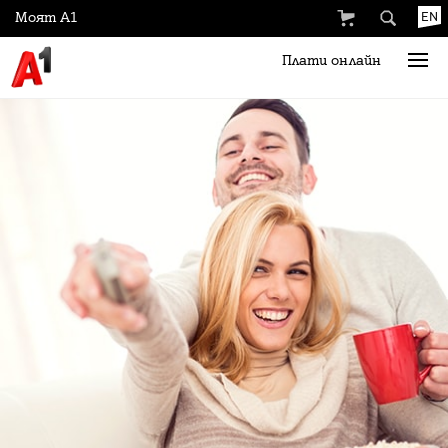
Моят А1
EN
Плати онлайн