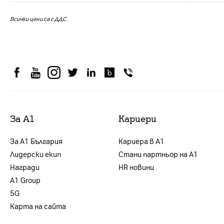
Всички цени са с ДДС.
За А1
Кариери
За А1 България
Кариера в А1
Лидерски екип
Стани партньор на А1
Награди
HR новини
А1 Group
5G
Карта на сайта