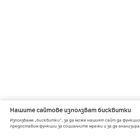
A1 Austria
-
A1 Croatia
-
A1 Serbia
Нашите сайтове използват бисквитки
Използваме „бисквитки“, за да може нашият сайт да функцио
предоставим функции за социалните мрежи и за да анализир