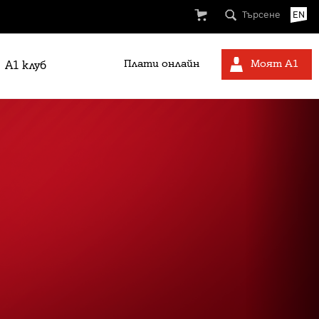
Търсене
EN
Плати онлайн
Моят А1
A1 клуб