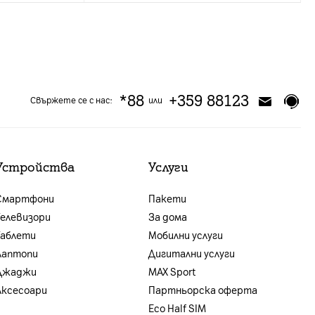
*88
+359 88123
Свържете се с нас:
или
Устройства
Услуги
Смартфони
Пакети
Телевизори
За дома
Таблети
Мобилни услуги
Лаптопи
Дигитални услуги
Джаджи
MAX Sport
Аксесоари
Партньорска оферта
Eco Half SIM