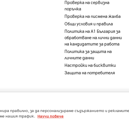
Проверка на сервизна
поръчка
Проверка на писмена жалба
Общи условия и правила
Политика на A1 България за
обработване на лични данни
на кандидатите за работа
Политика за защита на
личните данни
Настройки на бисквитки
Защита на потребителя
-
A1 Belarus
-
A1 Bulgaria
-
A1 Macedonia
-
A1 Sloveni
нира правилно, за да персонализираме съдържанието и рекламите,
Copyright © 2025 А1 България. | Protected by reCAPTCHA
аме нашия трафик.
Научи повече
Сметка
Контакти
Общи условия
Управление 