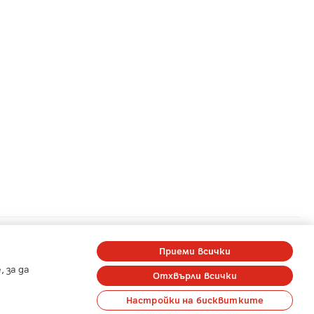
a
-
A1 Digital
-
Member of A1 Group
Приеми всички
 за да
Отхвърли всички
Настройки на бисквитките
на лични данни
Карти на покритие
Профилактики и аварии