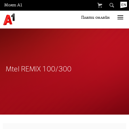
Моят А1
EN
Плати онлайн
Mtel REMIX 100/300