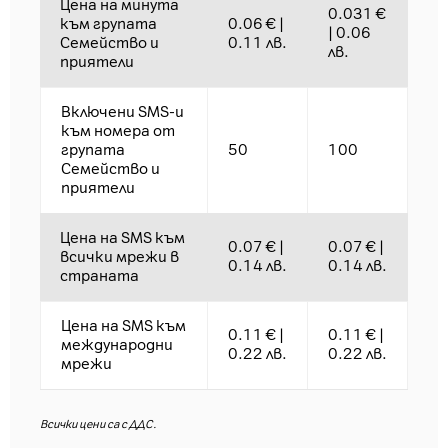
Цена на минута
0.031 €
към групата
0.06 € |
| 0.06
Семейство и
0.11 лв.
лв.
приятели
Включени SMS-и
към номера от
групата
50
100
Семейство и
приятели
Цена на SMS към
0.07 € |
0.07 € |
всички мрежи в
0.14 лв.
0.14 лв.
страната
Цена на SMS към
0.11 € |
0.11 € |
международни
0.22 лв.
0.22 лв.
мрежи
Всички цени са с ДДС.