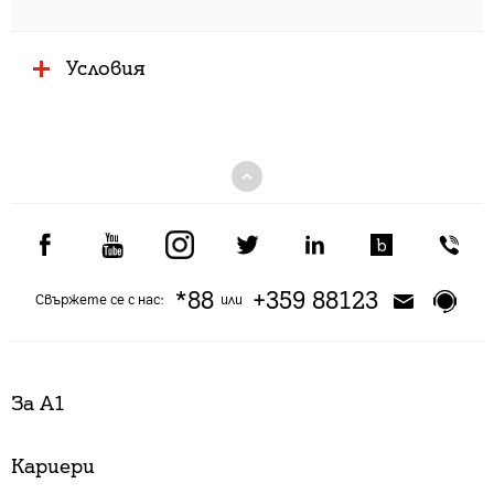
Условия
*88
+359 88123
Свържете се с нас:
или
За А1
Кариери