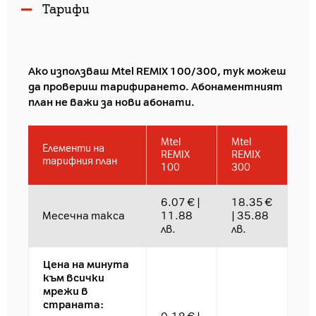
Тарифи
Ако използваш Mtel REMIX 100/300, тук можеш
да провериш тарифирането. Абонаментният
план не важи за нови абонати.
Мtеl
Мtеl
Елементи на
REMIX
REMIX
тарифния план
100
300
6.07 € |
18.35 €
Месечна такса
11.88
| 35.88
лв.
лв.
Цена на минута
към всички
мрежи в
страната: