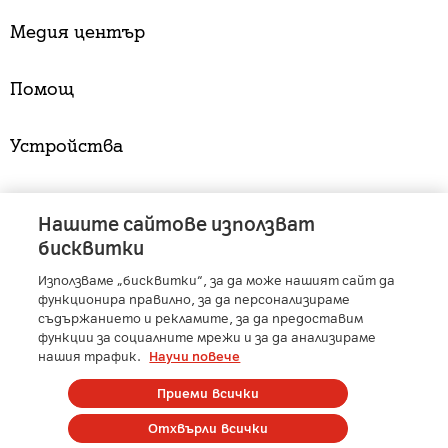
Медия център
Помощ
Устройства
Услуги
Нашите сайтове използват
бисквитки
Използваме „бисквитки“, за да може нашият сайт да
A1 Austria
-
A1 Croatia
-
A1 Serbia
-
A1 Belarus
-
функционира правилно, за да персонализираме
A1 Bulgaria
-
A1 Macedonia
-
A1 Slovenia
-
съдържанието и рекламите, за да предоставим
функции за социалните мрежи и за да анализираме
A1 Digital
-
Member of A1 Group
нашия трафик.
Научи повече
Приеми всички
Copyright © 2025 А1 България. | Protected by reCAPTCHA
Отхвърли всички