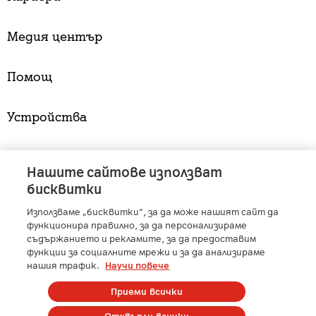
Медия център
Помощ
Устройства
Услуги
Нашите сайтове използват
бисквитки
Използваме „бисквитки“, за да може нашият сайт да
A1 Austria
-
A1 Croatia
-
A1 Serbia
-
A1 Belarus
-
функционира правилно, за да персонализираме
A1 Bulgaria
-
A1 Macedonia
-
A1 Slovenia
-
съдържанието и рекламите, за да предоставим
функции за социалните мрежи и за да анализираме
A1 Digital
-
Member of A1 Group
нашия трафик.
Научи повече
Приеми всички
Copyright © 2025 А1 България. | Protected by reCAPTCHA