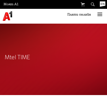
Моят А1
EN
Плати онлайн
Mtel TIME