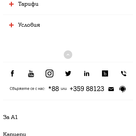
Тарифи
Условия
*88
+359 88123
Свържете се с нас:
или
За А1
Кариери