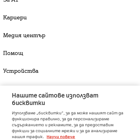
Кариери
Медия център
Помощ
Устройства
Услуги
Нашите сайтове използват
бисквитки
Използваме „бисквитки“, за да може нашият сайт да
A1 Austria
-
A1 Croatia
-
A1 Serbia
-
A1 Belarus
-
функционира правилно, за да персонализираме
A1 Bulgaria
-
A1 Macedonia
-
A1 Slovenia
-
съдържанието и рекламите, за да предоставим
функции за социалните мрежи и за да анализираме
A1 Digital
-
Member of A1 Group
нашия трафик.
Научи повече