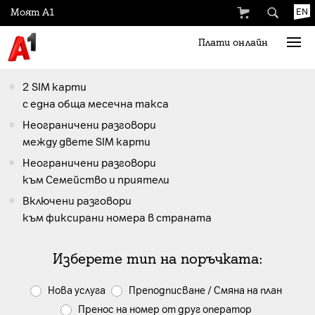
Моят А1
EN
Плати онлайн
2 SIM карти
с една обща месечна такса
Неограничени разговори
между двете SIM карти
Неограничени разговори
към Семейство и приятели
Включени разговори
към фиксирани номера в страната
Изберете тип на поръчката:
Нова услуга
Преподписване / Смяна на план
Пренос на номер от друг оператор