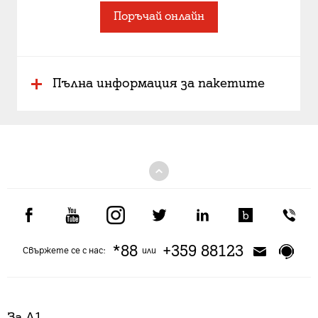
Поръчай онлайн
Пълна информация за пакетите
*88
+359 88123
Свържете се с нас:
или
За А1