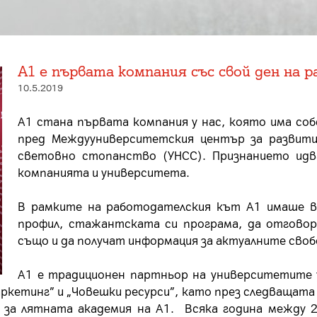
А1 е първата компания със свой ден на
10.5.2019
А1 стана първата компания у нас, която има со
пред Междууниверситетския център за развити
световно стопанство (УНСС). Признанието ид
компанията и университета.
В рамките на работодателския кът А1 имаше 
профил, стажантската си програма, да отговор
също и да получат информация за актуалните своб
А1 е традиционен партньор на университетите 
аркетинг” и „Човешки ресурси”, като през следващата
 за лятната академия на А1. Всяка година между 