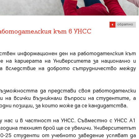
обратно
 работодателския кът в УНСС
бствен информационен ден на работодателския кът
е на кариерата на Университета за национално и
ва вследствие на доброто сътрудничество между
възможността да представи своя работодателски
и на всички възникнали въпроси на студентите, а
одни позиции, за които може да се кандидатства.
у нас и в частност на УНСС. Съвместно с УНСС А1
 година техният брой ще се увеличи. Университетът
20-25 студенти от учебното заведение успяват да