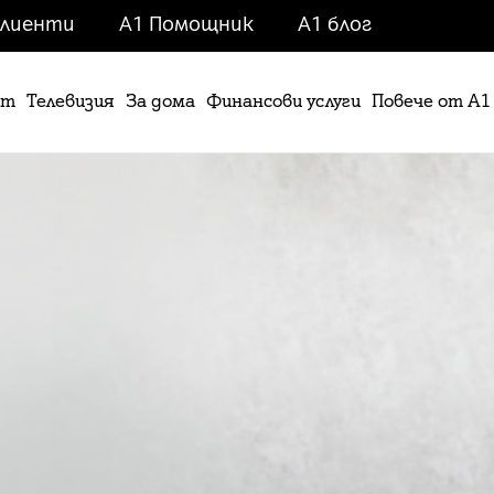
клиенти
A1 Помощник
A1 блог
ет
Телевизия
За дома
Финансови услуги
Повече от А1