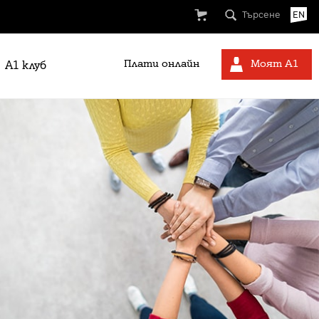
Търсене
EN
Плати онлайн
Моят А1
A1 клуб