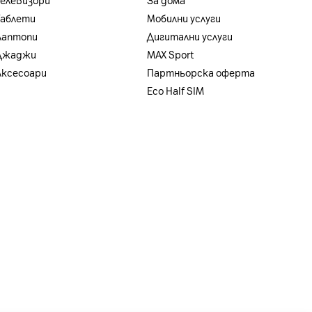
Телевизори
За дома
Таблети
Мобилни услуги
Лаптопи
Дигитални услуги
Джаджи
MAX Sport
Аксесоари
Партньорска оферта
Eco Half SIM