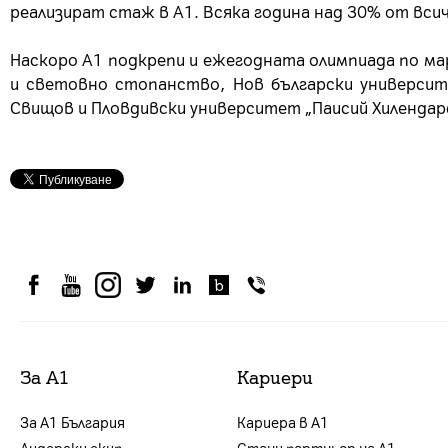
реализират стаж в А1. Всяка година над 30% от вси
Наскоро А1 подкрепи и ежегодната олимпиада по ма
и световно стопанство, Нов български универси
Свищов и Пловдивски университет „Паисий Хилендар
За А1
Кариери
За А1 България
Кариера в А1