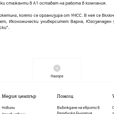
чки стажанти в А1 остават на работа в компания.
ркетинг, която се организира от УНСС. В нея се вклю
тет, Икономически университет Варна, Югозападен 
ски”.
Нагоре
Медия център
Помощ
Новини
Въвеждане на еврото в
Република България