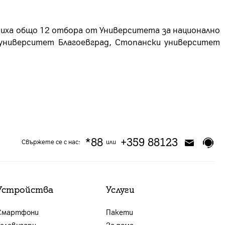
чиха общо 12 отбора от Университета за национално
университет Благоевград, Стопански университет
*88
+359 88123
Свържете се с нас:
или
Устройства
Услуги
Смартфони
Пакети