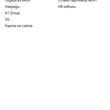
Лидерски екип
Стани партньор на А1
Награди
HR новини
А1 Group
5G
Карта на сайта