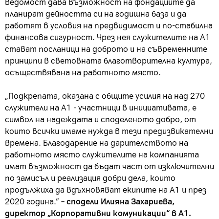
ведомост дава възможност на фондациите да
планират дейността си на годишна база и да
работят в условия на предвидимост и по-стабилна
финансова сигурност. Чрез нея служителите на А1
стават посланици на доброто и на съвременните
принципи в световната благотворителна култура,
осъществявана на работното място.
„Подкрепата, оказана с общите усилия на над 270
служители на А1 - участници в инициативата, е
символ на надеждата и споделеното добро, от
които всички имаме нужда в тези предизвикателни
времена. Благодарение на дарителството на
работното място служителите на компанията
имат възможност да бъдат част от изключителни
по замисъл и реализация добри дела, които
продължиха да вдъхновяват екипите на А1 и през
2020 година.” –
сподели Илияна Захариева,
директор „Корпоративни комуникации“ в А1.