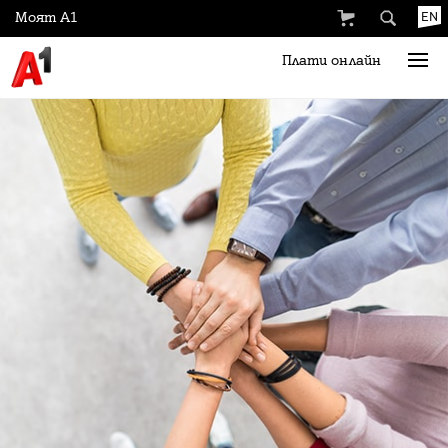
Моят А1
EN
Плати онлайн