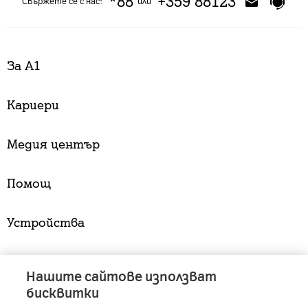
*88
+359 88123
Свържете се с нас:
или
За А1
Кариери
Медия център
Помощ
Устройства
Услуги
Нашите сайтове използват
бисквитки