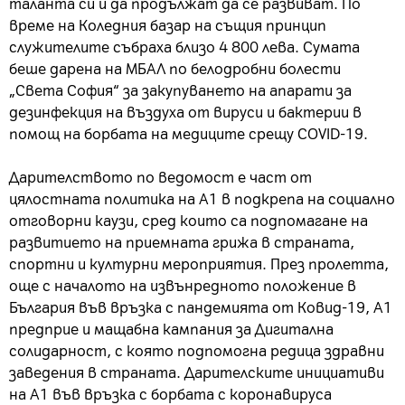
таланта си и да продължат да се развиват. По
време на Коледния базар на същия принцип
служителите събраха близо 4 800 лева. Сумата
беше дарена на МБАЛ по белодробни болести
„Света София“ за закупуването на апарати за
дезинфекция на въздуха от вируси и бактерии в
помощ на борбата на медиците срещу COVID-19.
Дарителството по ведомост е част от
цялостната политика на А1 в подкрепа на социално
отговорни каузи, сред които са подпомагане на
развитието на приемната грижа в страната,
спортни и културни мероприятия. През пролетта,
още с началото на извънредното положение в
България във връзка с пандемията от Ковид-19, А1
предприе и мащабна кампания за Дигитална
солидарност, с която подпомогна редица здравни
заведения в страната. Дарителските инициативи
на А1 във връзка с борбата с коронавируса