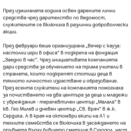
През изминалата година освен дарените лични
средства чрез дарителство по ведомост,
служителите се включиха в различни доброволчески
акции.
През февруари беше организирана „Вечер с кауза:
настолни игри в офиса“ в подкрепа на фондация
„Заедно в час“. Чрез инициативата компанията
дари средства за обучението на трима учители в
страната, които подкрепят стотици деца в
тяхното личностно израстване и образование.
През есента служители на компанията помогнаха
за почистването на два центъра за деца и младежи
с увреждания - терапевтичен център „Малала“ в
кв. Гео Милев и дневен център „Св. Врач“ в ж.к.
Сердика. А в края на октомври екипи на А1 и
техните семейства се включиха в засаждането на
дръвчета върху бившето сметище в Суходол, част