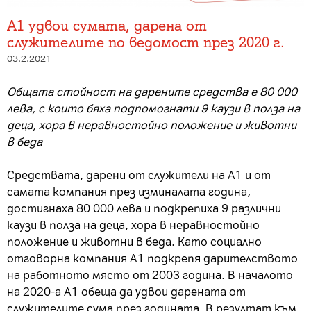
A1 удвои сумата, дарена от
служителите по ведомост през 2020 г.
03.2.2021
Общата стойност на дарените средства е 80 000
лева, с които бяха подпомогнати 9 каузи
в полза на
деца, хора в неравностойно положение и животни
в беда
Средствата, дарени от служители на
А1
и от
самата компания през изминалата година,
достигнаха 80 000 лева и подкрепиха 9 различни
каузи в полза на деца, хора в неравностойно
положение и животни в беда. Като социално
отговорна компания А1 подкрепя дарителството
на работното място от 2003 година. В началото
на 2020-а А1 обеща да удвои дарената от
служителите сума през годината. В резултат към