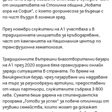
от инициативата на Столична община „Новата
гора на София“, с което допринесоха за бъдеще с
по-чист въздух в големия град.
През ноември служители на А1 участваха и в
традиционната инициатива за кръводаряване,
част от кампанията на Националния център по
трансфузионна хематология.
Традиционните вътрешни благотворителни базари
на А1 през 2020 година бяха организирани онлайн
заради ситуацията в страната. По време на
Великденския базар, чрез пазаруване или наддаване
на търг за разнообразни артикули, предоставени
от наши партньори, служителите събраха 3 800
лева. Сумата беше дарена на стипендиантска
програма „Готови за успех“ за повече отличници от
уязвими семейства, които могат да докажат