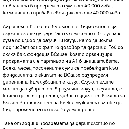
събраната в програмата сума от 40 000 лева,
компанията прибави своя дял от още 40 000 лева.
Дарителството по ведомост е възможност за
служителите да даряват ежемесечно и без усилия
сума по избор за различни каузи, като за целта
подписват еднократно договор за дарение. Той се
сключва с фондация BCause, която организира
програмата и е партньор на А1 в инициативата.
Всеки месец посочените суми се превеждат към
фондацията, а екипът на BCause разпределя
даренията към избраните каузи. Служителите
могат да избират от 9 различни каузи, а сумата, с
която да ги подкрепят, зависи изцяло от волята за
благотворителност на всеки служител и може да
бъде променяна по негово усмотрение.
Така от години програмата за дарителство по