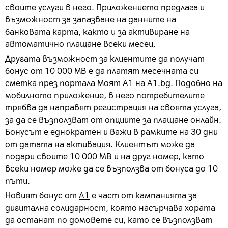
своите услуги в него. Приложението предлага и
възможност за запазване на данните на
банковата карта, както и за активиране на
автоматично плащане всеки месец.
Другата възможност за клиентите да получат
бонус от 10 000 МВ е да платят месечната си
сметка през портала
Моят А1 на А1.bg
. Подобно на
мобилното приложение, в него потребителите
трябва да направят регистрация на своята услуга,
за да се възползват от опциите за плащане онлайн.
Бонусът е еднократен и важи в рамките на 30 дни
от датата на активация. Клиентът може да
подари своите 10 000 MВ и на друг номер, като
всеки номер може да се възползва от бонуса до 10
пъти.
Новият бонус от
А1
е част от кампанията за
дигитална солидарност, която насърчава хората
да останат по домовете си, като се възползват