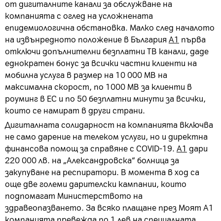
от дигиталните канали за обслужване на
компанията с оглед на усложнената
епидемиологична обстановка. Малко след началото
на извънредното положение в България
А1
първа
отключи допълнителни безплатни ТВ канали, даде
еднократен бонус за всички частни клиенти на
мобилна услуга в размер на 10 000 МВ на
максимална скорост, по 1000 МВ за клиенти в
роуминг в ЕС и по 50 безплатни минути за всички,
които се намират в други страни.
Дигиталната солидарност на компанията включва
не само дарение на телеком услуги, но и директна
финансова помощ за справяне с COVID-19.
А1
дари
220 000 лв. на „Александровска“ болница за
закупуване на респиратори. В момента в ход са
още две големи дарителски кампании, които
подпомагат Министерството на
здравеопазването. За всяко плащане през Моят А1
компанията превежда по 1 лев на специалната