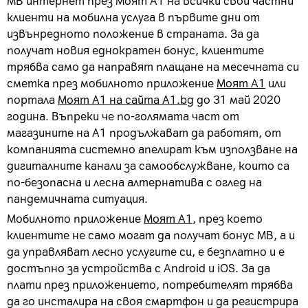
МВ интернет през Моят А1 на всички свои частни
клиенти на мобилна услуга в първите дни от
извънредното положение в страната. За да
получат новия еднократен бонус, клиентите
трябва само да направят плащане на месечната си
сметка през мобилното приложение
Моят А1
или
портала
Моят А1 на сайта А1.bg
до 31 май 2020
година.
Въпреки че по-голямата част от
магазините на А1 продължават да работят, от
компанията системно апелират към използване на
дигиталните канали за самообслужване, които са
по-безопасна и лесна алтернатива с оглед на
пандемичната ситуация.
Мобилното приложение
Моят А1
, през което
клиентите не само могат да получат бонус МВ, а и
да управляват лесно услугите си, е безплатно и е
достъпно за устройства с Аndroid и iOS. За да
плати през приложението, потребителят трябва
да го инсталира на своя смартфон и да регистрира