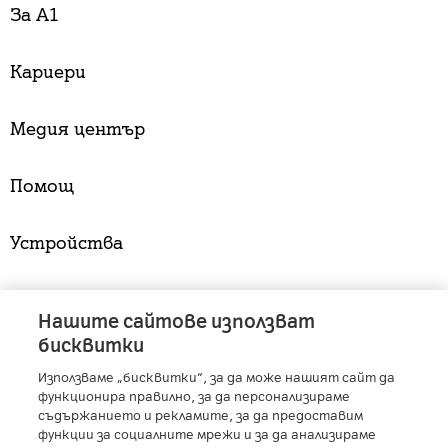
За А1
Кариери
Медия център
Помощ
Устройства
Услуги
Нашите сайтове използват
бисквитки
Използваме „бисквитки“, за да може нашият сайт да
A1 Austria
-
A1 Croatia
-
A1 Serbia
-
A1 Belarus
-
функционира правилно, за да персонализираме
A1 Bulgaria
-
A1 Macedonia
-
A1 Slovenia
-
съдържанието и рекламите, за да предоставим
A1 Digital
-
Member of A1 Group
функции за социалните мрежи и за да анализираме