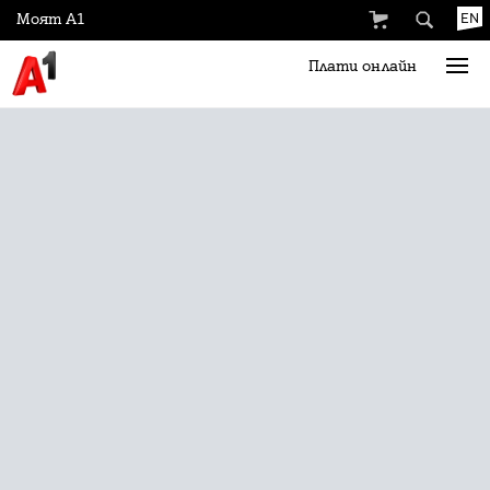
Моят А1
EN
Плати онлайн