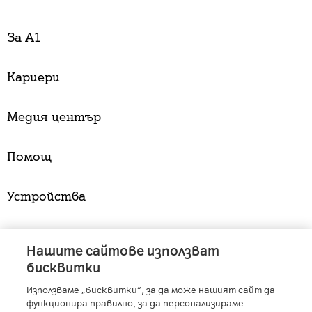
За А1
Кариери
Медия център
Помощ
Устройства
Услуги
Нашите сайтове използват
бисквитки
Използваме „бисквитки“, за да може нашият сайт да
A1 Austria
-
A1 Croatia
-
A1 Serbia
-
A1 Belarus
-
функционира правилно, за да персонализираме