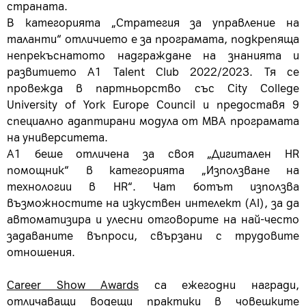
страната.
В категорията „Стратегия за управление на
таланти“ отличието е за програмата, подкрепяща
непрекъснатото надграждане на знанията и
развитието А1 Talent Club
2022/2023
. Тя се
провежда в партньорство със City College
University of York Europe Council и предоставя 9
специално адаптирани модула от МВА програмата
на университета.
А1 беше отличена за своя „Дигитален HR
помощник“ в категорията „Използване на
технологии в HR“. Чат ботът използва
възможностите на изкуствен интелект (АI), за да
автоматизира и улесни отговорите на най-често
задаваните въпроси, свързани с трудовите
отношения.
Career Show Awards
са ежегодни награди,
отличаващи водещи практики в човешките