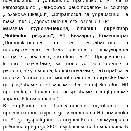
политиките и успешните практики в А1 са в
категориите „Най-добър работодател в сектор
„Телекомуникации“, „Стратегия за управление на
таланти“ и „Използване на технологии в HR“.
Миглена Узунова-Цекова, старши директор
„Човешки ресурси“, А1 България, коментира
:
„Постиженията ни за създаването и
поддържането на благоприятна и стимулираща
среда е успех на целия екип на А1. Признанието,
което получаваме, ми носи удовлетворение и
радост, че усилията, които полагаме, са в правилна
посока. Успехите ни мотивират да продължаваме
да развиваме и прилагаме все по-ефективни HR
практики, с които да насърчаваме и подкрепяме
хората в компанията.“
В първата от категориите оценката на
престижното жури е за цялостната HR политика
на А1 за изграждане на позитивна и стимулираща
работна среда за 3600 служители на компанията в