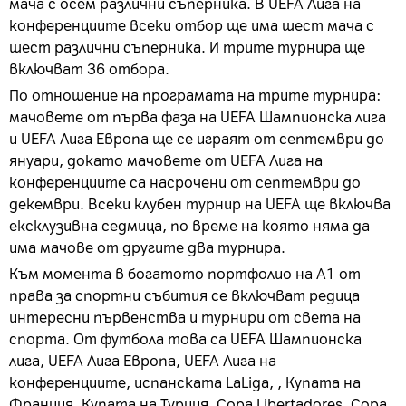
мача с осем различни съперника. В UEFA Лига на
конференциите всеки отбор ще има шест мача с
шест различни съперника. И трите турнира ще
включват 36 отбора.
По отношение на програмата на трите турнира:
мачовете от първа фаза на UEFA Шампионска лига
и UEFA Лига Европа ще се играят от септември до
януари, докато мачовете от UEFA Лига на
конференциите са насрочени от септември до
декември. Всеки клубен турнир на UEFA ще включва
ексклузивна седмица, по време на която няма да
има мачове от другите два турнира.
Към момента в богатото портфолио на А1 от
права за спортни събития се включват редица
интересни първенства и турнири от света на
спорта. От футбола това са UEFA Шампионска
лига, UEFA Лига Европа, UEFA Лига на
конференциите, испанската LaLiga, , Купата на
Франция, Купата на Турция, Copa Libertadores, Copa