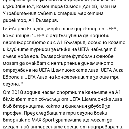
изживяване.", коментира Симеон Донев, член на
Управителния съвет и старши маркетинг
директор, А1 България.
Гай-Лоран Епщайн, маркетинг директор на UEFA,
коментира: "UEFA е развълнувана да поднови
партньорството си с А1 България, особено когато
и клубните турнири за мъже на UEFA навлизат в
смела нова ера. Българските футболни фенове
могат да очакват с нетърпение динамичното
отразяване на UEFA Шампионската лига, UEFA Лига
Европа и UEFA Лига на конференциите за още три
сезона. "
От 2018 година насам спортните каналите на А1
включват топ сблъсъци от UEFA Шампионска лига
във вторниците, както и финалния двубой за
трофея. През следващите три сезона всеки
вторник по MAX Sport зрителите ще могат да
гледат най-интересните срещи от надпреварата.