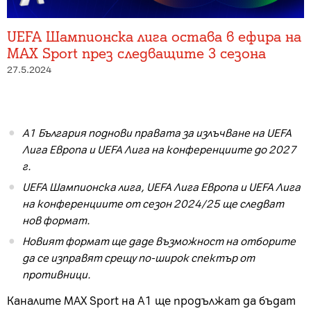
UEFA Шампионска лига остава в ефира на
MAX Sport през следващите 3 сезона
27.5.2024
А1 България
поднови
права
та
за излъчване
на UEFA
Лига Европа и UEFA Лига на
к
онференциите до 2027
г.
UEFA Шампионска лига, UEFA Лига Европа и UEFA Лига
на конференциите от сезон 2024/25 ще следват
нов формат.
Новият формат ще даде възможност на отборите
да се изправят срещу по-широк спектър от
противници.
Каналите MAX Sport на А1 ще продължат да бъдат