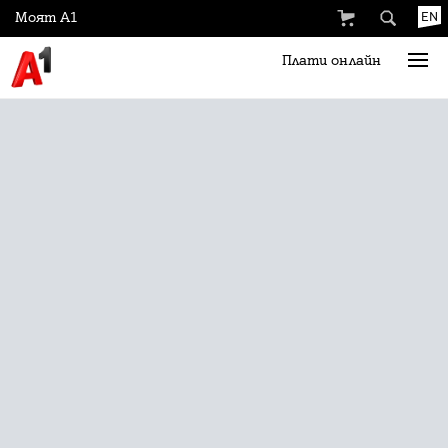
Моят А1
EN
Плати онлайн