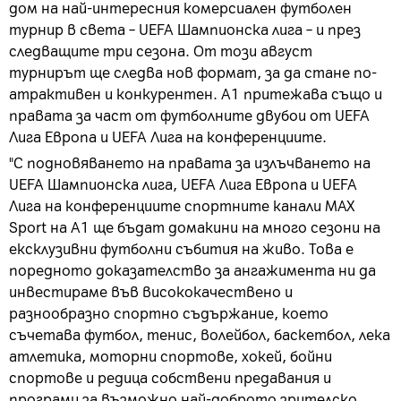
дом на най-интересния комерсиален футболен
турнир в света – UEFA Шампионска лига – и през
следващите три сезона. От този август
турнирът ще следва нов формат, за да стане по-
атрактивен и конкурентен. A1 притежава също и
правата за част от футболните двубои от UEFA
Лига Европа и UEFA Лига на конференциите.
"С подновяването на правата за излъчването на
UEFA Шампионска лига, UEFA Лига Европа и UEFA
Лига на конференциите спортните канали MAX
Sport на А1 ще бъдат домакини на много сезони на
ексклузивни футболни събития на живо. Това е
поредното доказателство за ангажимента ни да
инвестираме във висококачествено и
разнообразно спортно съдържание, което
съчетава футбол, тенис, волейбол, баскетбол, лека
атлетика, моторни спортове, хокей, бойни
спортове и редица собствени предавания и
програми за възможно най-доброто зрителско