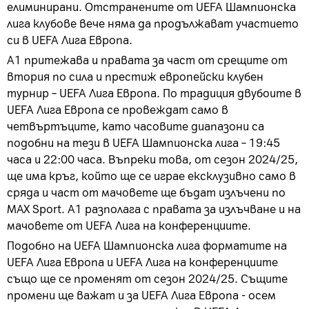
елиминирани. Отстранените от UEFA Шампионска
лига клубове вече няма да продължават участието
си в UEFA Лига Европа.
А1 притежава и правата за част от срещите от
втория по сила и престиж европейски клубен
турнир – UEFA Лига Европа. По традиция двубоите в
UEFA Лига Европа се провеждат само в
четвъртъците, като часовите диапазони са
подобни на тези в UEFA Шампионска лига – 19:45
часа и 22:00 часа. Въпреки това, от сезон 2024/25,
ще има кръг, който ще се играе ексклузивно само в
сряда и част от мачовете ще бъдат излъчени по
MAX Sport. А1 разполага с правата за излъчване и на
мачовете от UEFA Лига на конференциите.
Подобно на UEFA Шампионска лига форматите на
UEFA Лига Европа и UEFA Лига на конференциите
също ще се променят от сезон 2024/25. Същите
промени ще важат и за UEFA Лига Европа - осем