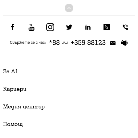
*88
+359 88123
Свържете се с нас:
или
За А1
Кариери
Медия център
Помощ