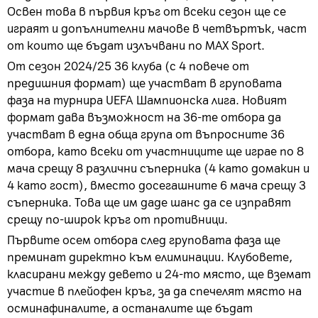
Освен това в първия кръг от всеки сезон ще се
играят и допълнителни мачове в четвъртък, част
от които ще бъдат излъчвани по MAX Sport.
От сезон 2024/25 36 клуба (с 4 повече от
предишния формат) ще участват в груповата
фаза на турнира UEFA Шампионска лига. Новият
формат дава възможност на 36-те отбора да
участват в една обща група от въпросните 36
отбора, като всеки от участниците ще играе по 8
мача срещу 8 различни съперника (4 като домакин и
4 като гост), вместо досегашните 6 мача срещу 3
съперника. Това ще им даде шанс да се изправят
срещу по-широк кръг от противници.
Първите осем отбора след груповата фаза ще
преминат директно към елиминации. Клубовете,
класирани между девето и 24-то място, ще вземат
участие в плейофен кръг, за да спечелят място на
осминафиналите, а останалите ще бъдат