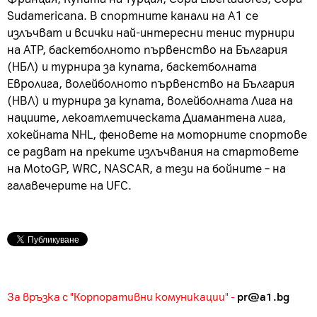
Sudamericana. В спортните канали на А1 се
излъчват и всички най-интересни тенис турнири
на ATP, баскетболното първенство на България
(НБЛ) и турнира за купата, баскетболната
Евролига, волейболното първенство на България
(НВЛ) и турнира за купата, волейболната Лига на
нациите, лекоатлетическата Диамантена лига,
хокейната NHL, феновете на моторните спортове
се радват на преките излъчвания на стартовете
на MotoGP, WRC, NASCAR, а тези на бойните – на
галавечерите на UFC.
За връзка с "Корпоративни комуникации" -
pr@a1.bg