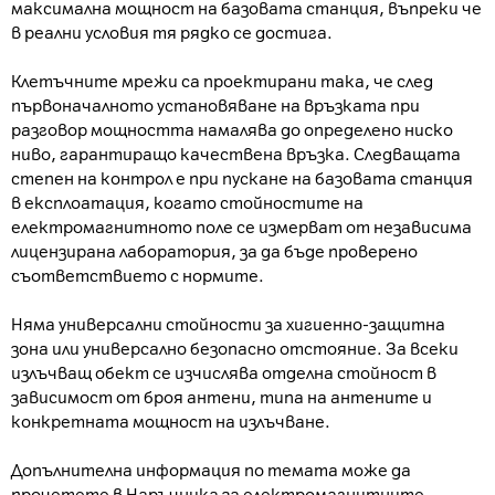
максимална мощност на базовата станция, въпреки че
в реални условия тя рядко се достига.
Клетъчните мрежи са проектирани така, че след
първоначалното установяване на връзката при
разговор мощността намалява до определено ниско
ниво, гарантиращо качествена връзка. Следващата
степен на контрол е при пускане на базовата станция
в експлоатация, когато стойностите на
електромагнитното поле се измерват от независима
лицензирана лаборатория, за да бъде проверено
съответствието с нормите.
Няма универсални стойности за хигиенно-защитна
зона или универсално безопасно отстояние. За всеки
излъчващ обект се изчислява отделна стойност в
зависимост от броя антени, типа на антените и
конкретната мощност на излъчване.
Допълнителна информация по темата може да