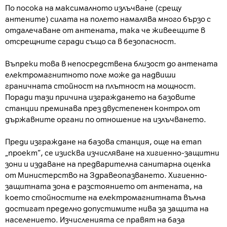
По посока на максималното излъчване (срещу
антените) силата на полето намалява много бързо с
отдалечаване от антената, така че живеещите в
отсрещните сгради също са в безопасност.
Въпреки това в непосредствена близост до антената
електромагнитното поле може да надвиши
граничната стойност на плътност на мощност.
Поради тази причина изграждането на базовите
станции преминава през двустепенен контрол от
държавните органи по отношение на излъчването.
Преди изграждане на базова станция, още на етап
„проект”, се изисква изчисляване на хигиенно-защитни
зони и издаване на предварителна санитарна оценка
от Министерство на Здравеопазването. Хигиенно-
защитната зона е разстоянието от антената, на
което стойностите на електромагнитната вълна
достигат пределно допустимите нива за защита на
населението. Изчисленията се правят на база