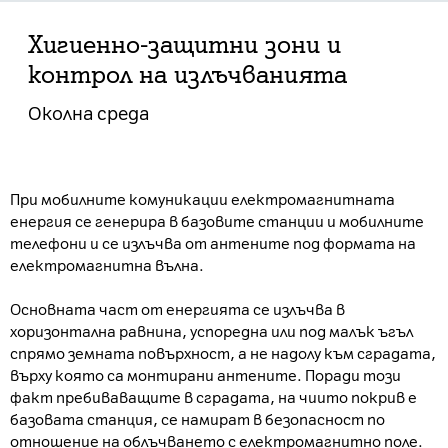
Хигиенно-защитни зони и
контрол на излъчванията
Околна среда
При мобилните комуникации електромагнитната
енергия се генерира в базовите станции и мобилните
телефони и се излъчва от антените под формата на
електромагнитна вълна.
Основната част от енергията се излъчва в
хоризонтална равнина, успоредна или под малък ъгъл
спрямо земната повърхност, а не надолу към сградата,
върху която са монтирани антените. Поради този
факт пребиваващите в сградата, на чиито покрив е
базовата станция, се намират в безопасност по
отношение на облъчването с електромагнитно поле.