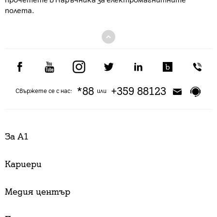
прочетете в
Наръчника за електромагнитните
полета
.
*88
+359 88123
Свържете се с нас:
или
За А1
Кариери
Медия център