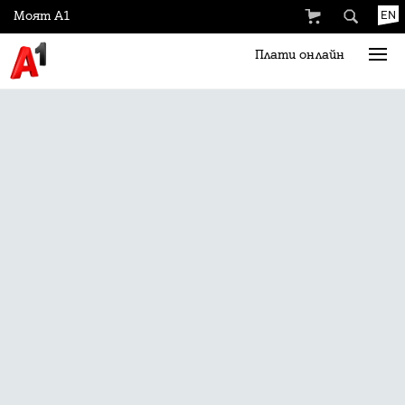
Моят А1
EN
Плати онлайн