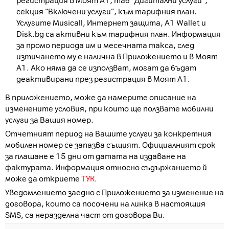
регистрация в Моят А1, таб “Дигитални услуги”,
секция “Включени услуги”, към тарифния план.
Услугите Musicall, Интернет защита, A1 Wallet и
Disk.bg са активни към тарифния план. Информация
за промо периода им и месечната такса, след
изтичането му е налична в Приложението и в Моят
А1. Ако няма да се използват, могат да бъдат
деактивирани през регистрация в Моят А1.
В приложението, може да намерите описание на
изменените условия, при които ще ползвате мобилни
услуги за Вашия номер.
Отчетният период на Вашите услуги за конкретния
мобилен номер се запазва същият. Официалният срок
за плащане е 15 дни от датата на издаване на
фактурата. Информация относно съдържанието й
може да откриете
ТУК.
Уведомлението заедно с Приложението за изменение на
договора, които са посочени на линка в настоящия
SMS, са неразделна част от договора Ви.