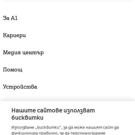
За А1
Кариери
Медия център
Помощ
Устройства
Услуги
Нашите сайтове използват
бисквитки
Използваме „бисквитки“, за да може нашият сайт да
A1 Austria
-
A1 Croatia
-
A1 Serbia
-
A1 Belarus
-
функционира правилно, за да персонализираме