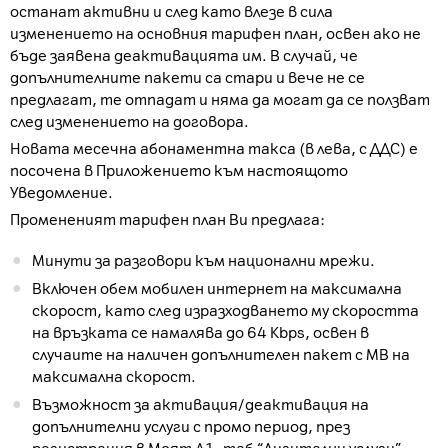
останат активни и след като влезе в сила
изменението на основния тарифен план, освен ако не
бъде заявена деактивацията им. В случай, че
допълнителните пакети са стари и вече не се
предлагат, те отпадат и няма да могат да се ползват
след изменението на договора.
Новата месечна абонаментна такса (в лева, с ДДС) е
посочена в Приложението към настоящото
Уведомление.
Промененият тарифен план Ви предлага:
Минути за разговори към национални мрежи.
Включен обем мобилен интернет на максимална
скорост, като след изразходването му скоростта
на връзката се намалява до 64 Kbps, освен в
случаите на наличен допълнителен пакет с МВ на
максимална скорост.
Възможност за активация/деактивация на
допълнителни услуги с промо период, през