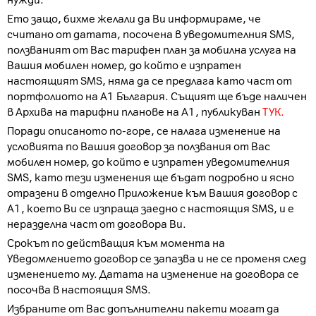
нужди.
Ето защо, бихме желали да Ви информираме, че
считано от датата, посочена в уведомителния SMS,
ползваният от Вас тарифен план за мобилна услуга на
Вашия мобилен номер, до който е изпратен
настоящият SMS, няма да се предлага като част от
портфолиото на А1 България. Същият ще бъде наличен
в Архива на тарифни планове на А1, публикуван
ТУК.
Поради описаното по-горе, се налага изменение на
условията по Вашия договор за ползвания от Вас
мобилен номер, до който е изпратен уведомителния
SMS, като тези изменения ще бъдат подробно и ясно
отразени в отделно Приложение към Вашия договор с
А1, което Ви се изпраща заедно с настоящия SMS, и е
неразделна част от договора Ви.
Срокът по действащия към момента на
Уведомлението договор се запазва и не се променя след
изменението му. Датата на изменение на договора се
посочва в настоящия SMS.
Избраните от Вас допълнителни пакети могат да