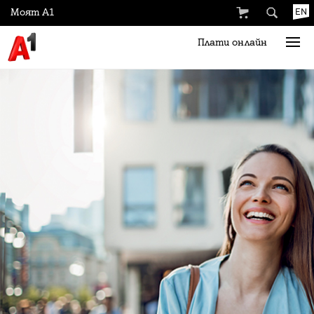
Моят А1
EN
Плати онлайн