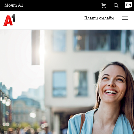
Моят А1
EN
Плати онлайн