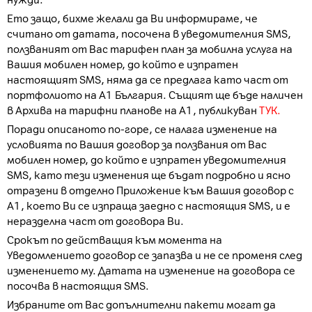
нужди.
Ето защо, бихме желали да Ви информираме, че
считано от датата, посочена в уведомителния SMS,
ползваният от Вас тарифен план за мобилна услуга на
Вашия мобилен номер, до който е изпратен
настоящият SMS, няма да се предлага като част от
портфолиото на А1 България. Същият ще бъде наличен
в Архива на тарифни планове на А1, публикуван
ТУК.
Поради описаното по-горе, се налага изменение на
условията по Вашия договор за ползвания от Вас
мобилен номер, до който е изпратен уведомителния
SMS, като тези изменения ще бъдат подробно и ясно
отразени в отделно Приложение към Вашия договор с
А1, което Ви се изпраща заедно с настоящия SMS, и е
неразделна част от договора Ви.
Срокът по действащия към момента на
Уведомлението договор се запазва и не се променя след
изменението му. Датата на изменение на договора се
посочва в настоящия SMS.
Избраните от Вас допълнителни пакети могат да