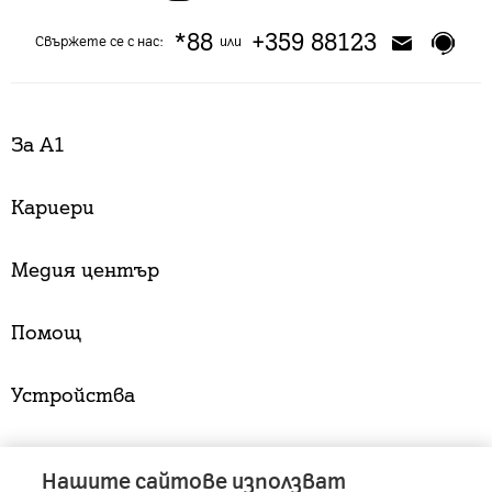
*88
+359 88123
Свържете се с нас:
или
За А1
Кариери
Медия център
Помощ
Устройства
Услуги
Нашите сайтове използват