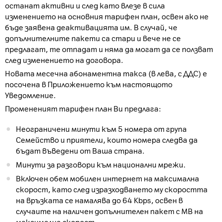
останат активни и след като влезе в сила
изменението на основния тарифен план, освен ако не
бъде заявена деактивацията им. В случай, че
допълнителните пакети са стари и вече не се
предлагат, те отпадат и няма да могат да се ползват
след изменението на договора.
Новата месечна абонаментна такса (в лева, с ДДС) е
посочена в Приложението към настоящото
Уведомление.
Промененият тарифен план Ви предлага:
Неограничени минути към 5 номера от група
Семейство и приятели, които номера следва да
бъдат въведени от Ваша страна.
Минути за разговори към национални мрежи.
Включен обем мобилен интернет на максимална
скорост, като след изразходването му скоростта
на връзката се намалява до 64 Kbps, освен в
случаите на наличен допълнителен пакет с МВ на