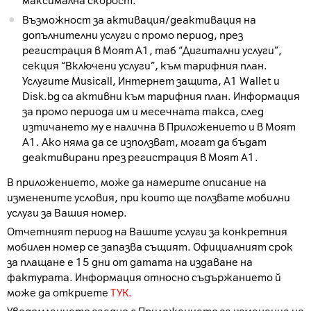
максимална скорост.
Възможност за активация/деактивация на
допълнителни услуги с промо период, през
регистрация в Моят А1, таб “Дигитални услуги”,
секция “Включени услуги”, към тарифния план.
Услугите Musicall, Интернет защита, A1 Wallet и
Disk.bg са активни към тарифния план. Информация
за промо периода им и месечната такса, след
изтичането му е налична в Приложението и в Моят
А1. Ако няма да се използват, могат да бъдат
деактивирани през регистрация в Моят А1.
В приложението, може да намерите описание на
изменените условия, при които ще ползвате мобилни
услуги за Вашия номер.
Отчетният период на Вашите услуги за конкретния
мобилен номер се запазва същият. Официалният срок
за плащане е 15 дни от датата на издаване на
фактурата. Информация относно съдържанието й
може да откриете
ТУК.