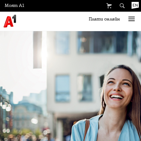
Моят А1
EN
Плати онлайн