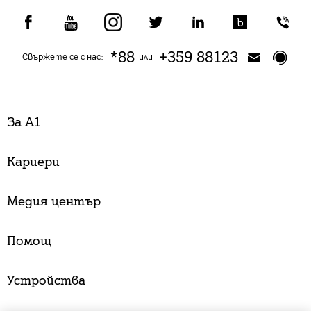
*88
+359 88123
Свържете се с нас:
или
За А1
Кариери
Медия център
Помощ
Устройства