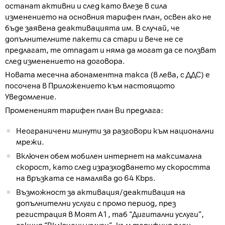
останат активни и след като влезе в сила
изменението на основния тарифен план, освен ако не
бъде заявена деактивацията им. В случай, че
допълнителните пакети са стари и вече не се
предлагат, те отпадат и няма да могат да се ползват
след изменението на договора.
Новата месечна абонаментна такса (в лева, с ДДС) е
посочена в Приложението към настоящото
Уведомление.
Промененият тарифен план Ви предлага:
Неограничени минути за разговори към национални
мрежи.
Включен обем мобилен интернет на максимална
скорост, като след изразходването му скоростта
на връзката се намалява до 64 Kbps.
Възможност за активация/деактивация на
допълнителни услуги с промо период, през
регистрация в Моят А1, таб “Дигитални услуги”,