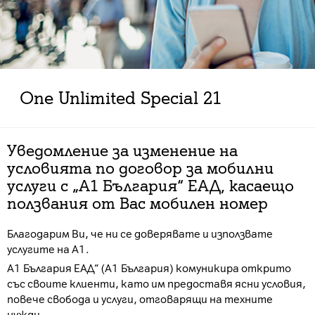
Оne Unlimited Special 21
Уведомление за изменение на
условията по договор за мобилни
услуги с „А1 България“ ЕАД, касаещо
ползвания от Вас мобилен номер
Благодарим Ви, че ни се доверявате и използвате
услугите на А1.
А1 България ЕАД“ (А1 България) комуникира открито
със своите клиенти, като им предоставя ясни условия,
повече свобода и услуги, отговарящи на техните