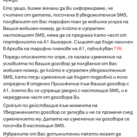
нужди.
Ето защо, бихме желали да Ви информираме, че
считано от датата, посочена в уведомителния SMS,
ползваният от Вас тарифен план за мобилна услуга на
Вашия мобилен номер, до който е изпратен
настоящият SMS, няма да се предлага като част от
портфолиото на А1 България. Същият ще бъде наличен
в Архива на тарифни планове на А1, публикуван
ТУК.
Поради описаното по-горе, се налага изменение на
условията по Вашия договор за ползвания от Вас
мобилен номер, до който е изпратен уведомителния
SMS, като тези изменения ще бъдат подробно и ясно
отразени в отделно Приложение към Вашия договор с
А1, което Ви се изпраща заедно с настоящия SMS, и е
неразделна част от договора Ви.
Срокът по действащия към момента на
Уведомлението договор се запазва и не се променя след
изменението му. Датата на изменение на договора се
посочва в настоящия SMS.
Избраните от Вас допълнителни пакети могат да