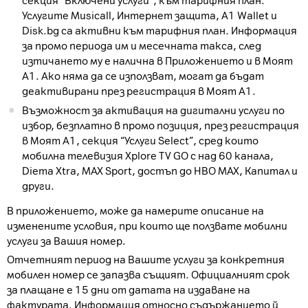
секция “Включени услуги”, към тарифния план.
Услугите Musicall, Интернет защита, A1 Wallet и
Disk.bg са активни към тарифния план. Информация
за промо периода им и месечната такса, след
изтичането му е налична в Приложението и в Моят
А1. Ако няма да се използват, могат да бъдат
деактивирани през регистрация в Моят А1.
Възможност за активация на дигитални услуги по
избор, безплатно в промо позиция, през регистрация
в Моят А1, секция “Услуги Select”, сред които
мобилна телевизия Xplore TV GO с над 60 канала,
Diema Xtra, MAX Sport, достъп до HBO MAX, Капитал и
други.
В приложението, може да намерите описание на
изменените условия, при които ще ползвате мобилни
услуги за Вашия номер.
Отчетният период на Вашите услуги за конкретния
мобилен номер се запазва същият. Официалният срок
за плащане е 15 дни от датата на издаване на
фактурата. Информация относно съдържанието й