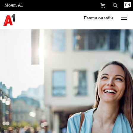
Моят А1
EN
Плати онлайн