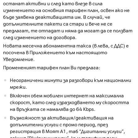
останат активни и след като влезе в сила
изменението на основния тарифен план, освен ако не
бъде заявена деактивацията им. В случай, че
допълнителните пакети са стари и вече не се
предлагат, те отпадат и няма да могат да се ползват
след изменението на договора.
Новата месечна абонаментна такса (в лева, с ДДС) е
посочена в Приложението към настоящото
Уведомление.
Промененият тарифен план Ви предлага:
Неограничени минути за разговори към национални
мрежи.
Включен обем мобилен интернет на максимална
скорост, като след изразходването му скоростта
на връзката се намалява до 64 Kbps.
Възможност за активация/деактивация на
допълнителни услуги с промо период, през
регистрация в Моят А1, таб “Дигитални услуги”,