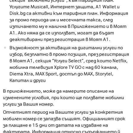
секция “Включени услуги”, към тарифния план.
Услугите Musicall, Интернет защита, A1 Wallet и
Disk.bg са активни към тарифния план. Информация
за промо периода им и месечната такса, след
изтичането му е налична в Приложението и в Моят
А1. Ако няма да се използват, могат да бъдат
деактивирани през регистрация в Моят А1.
Възможност за активация на дигитални услуги по
избор, безплатно в промо позиция, през регистрация
в Моят А1, секция “Услуги Select”, сред които Netflix,
мобилна телевизия Xplore TV GO с над 60 канала,
Diema Xtra, MAX Sport, достъп до MAX, Storytel,
Капитал и други
В приложението, може да намерите описание на
изменените условия, при които ще ползвате мобилни
услуги за Вашия номер.
Отчетният период на Вашите услуги за конкретния
мобилен номер се запазва същият. Официалният срок
за плащане е 15 дни от датата на издаване на
фактурата. Информация относно съдържанието й