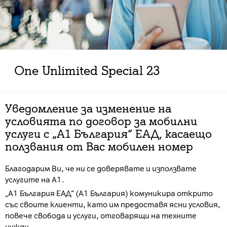
Оne Unlimited Special 23
Уведомление за изменение на
условията по договор за мобилни
услуги с „А1 България“ ЕАД, касаещо
ползвания от Вас мобилен номер
Благодарим Ви, че ни се доверявате и използвате
услугите на А1.
„А1 България ЕАД“ (А1 България) комуникира открито
със своите клиенти, като им предоставя ясни условия,
повече свобода и услуги, отговарящи на техните