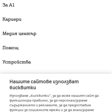
За А1
Кариери
Медия център
Помощ
Устройства
Услуги
Нашите сайтове използват
бисквитки
Използваме „бисквитки“, за да може нашият сайт да
A1 Austria
-
A1 Croatia
-
A1 Serbia
-
A1 Belarus
-
функционира правилно, за да персонализираме
A1 Bulgaria
-
A1 Macedonia
-
A1 Slovenia
-
съдържанието и рекламите, за да предоставим
функции за социалните мрежи и за да анализираме
A1 Digital
-
Member of A1 Group