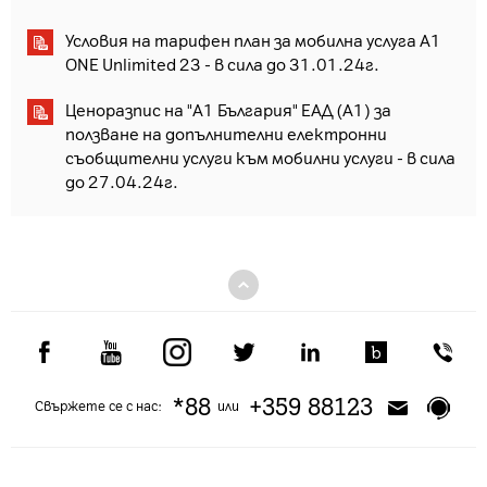
Условия на тарифен план за мобилна услуга A1
ONE Unlimited 23 - в сила до 31.01.24г.
Ценоразпис на "А1 България" ЕАД (А1) за
ползване на допълнителни електронни
съобщителни услуги към мобилни услуги - в сила
до 27.04.24г.
*88
+359 88123
Свържете се с нас:
или