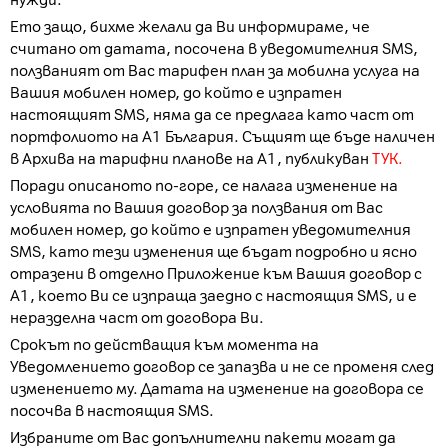
нужди.
Ето защо, бихме желали да Ви информираме, че
считано от датата, посочена в уведомителния SMS,
ползваният от Вас тарифен план за мобилна услуга на
Вашия мобилен номер, до който е изпратен
настоящият SMS, няма да се предлага като част от
портфолиото на А1 България. Същият ще бъде наличен
в Архива на тарифни планове на А1, публикуван
ТУК.
Поради описаното по-горе, се налага изменение на
условията по Вашия договор за ползвания от Вас
мобилен номер, до който е изпратен уведомителния
SMS, като тези изменения ще бъдат подробно и ясно
отразени в отделно Приложение към Вашия договор с
А1, което Ви се изпраща заедно с настоящия SMS, и е
неразделна част от договора Ви.
Срокът по действащия към момента на
Уведомлението договор се запазва и не се променя след
изменението му. Датата на изменение на договора се
посочва в настоящия SMS.
Избраните от Вас допълнителни пакети могат да