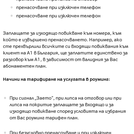
пренасочване при изключен телефон
пренасочване при изключен телефон
Заплащате за изходящо повикване към номера, към
който е извършено пренасочването. Например, ако
сте прехвърлили всичките си входящи повиквания към
клиент на А1 в България, ще заплатите единствено за
разговор към А1, в зависимост от валидния за Вас
абонаментен план.
Начини на тарифиране на услугата в роуминг:
При сигнал „Заето”, при липса на отговор или при
липса на покритие заплащате за входящо и за
изходящо повикване според условията на избрания
от Вас роуминг тарифен план.
При безусловно пренасочване и при изключен