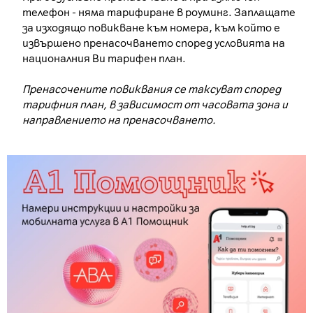
телефон - няма тарифиране в роуминг. Заплащате
за изходящо повикване към номера, към който е
извършено пренасочването според условията на
националния Ви тарифен план.
Пренасочените повиквания се таксуват според
тарифния план, в зависимост от часовата зона и
направлението на пренасочването.