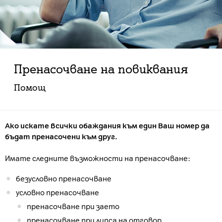
Пренасочване на повиквания
Помощ
Ако искате всички обаждания към един Ваш номер да
бъдат пренасочени към друг.
Имате следните възможности на пренасочване:
безусловно пренасочване
условно пренасочване
пренасочване при заето
пренасочване при липса на отговор