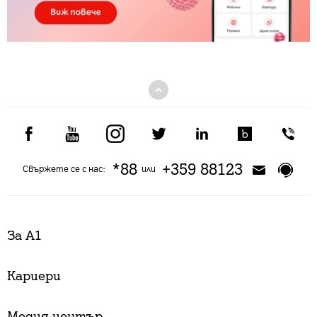
*88
+359 88123
Свържете се с нас:
или
За А1
Кариери
Медия център