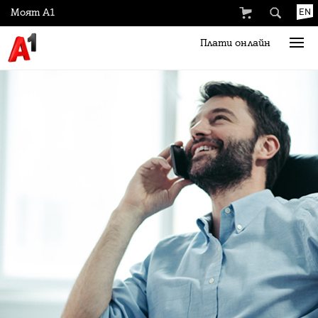
Моят А1
EN
Плати онлайн