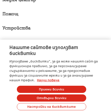
Помощ
Устройства
Услуги
Нашите сайтове използват
бисквитки
Използваме „бисквитки“, за да може нашият сайт да
A1 Austria
-
A1 Croatia
-
A1 Serbia
-
A1 Belarus
-
функционира правилно, за да персонализираме
A1 Bulgaria
-
A1 Macedonia
-
A1 Slovenia
-
съдържанието и рекламите, за да предоставим
функции за социалните мрежи и за да анализираме
A1 Digital
-
Member of A1 Group
нашия трафик.
Научи повече
Приеми всички
Copyright © 2025 А1 България. | Protected by reCAPTCHA
Отхвърли всички
Сметка
Контакти
Общи условия
Управление на лични данни
Настройки на бисквитките
Карти на покритие
Профилактики и аварии