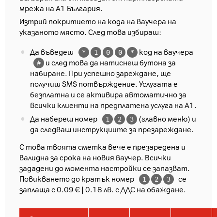
мрежа на А1 България.
Изтрий покритието на кода на ваучера на
указаното място. След това избираш:
Да въведеш
код на ваучера
*
1
0
0
*
и след това да натиснеш бутона за
#
набиране. При успешно зареждане, ще
получиш SMS потвърждение. Услугата е
безплатна и се активира автоматично за
всички клиенти на предплатена услуга на А1.
Да набереш номер
(главно меню) и
1
2
3
да следваш инструкциите за презареждане.
С това твоята сметка вече е презаредена и
валидна за срока на новия ваучер. Всички
зададени до момента настройки се запазват.
Повикването до кратък номер
се
1
2
3
заплаща с 0.09 € | 0.18 лв. с ДДС на обаждане.