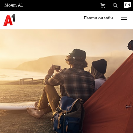
Моят А1
EN
Плати онлайн