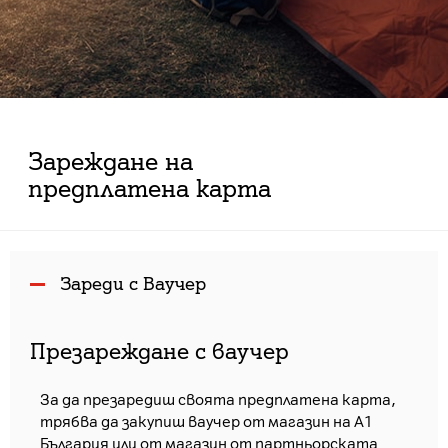
Зареждане на
предплатена карта
Зареди с Ваучер
Презареждане с ваучер
За да презаредиш своята предплатена карта,
трябва да закупиш ваучер от магазин на A1
България или от магазин от партньорската