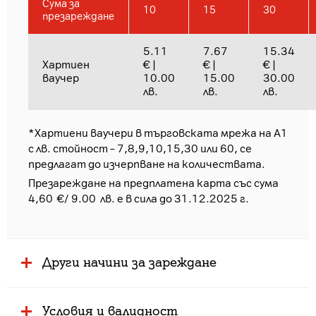
Сума за
10
15
30
презареждане
5.11
7.67
15.34
Хартиен
€ |
€ |
€ |
ваучер
10.00
15.00
30.00
лв.
лв.
лв.
*Хартиени ваучери в търговската мрежа на А1
с лв. стойност – 7,8,9,10,15,30 или 60, се
предлагат до изчерпване на количествата.
Презареждане на предплатена карта със сума
4,60 €/ 9.00 лв. e в сила до 31.12.2025 г.
Други начини за зареждане
Условия и валидност