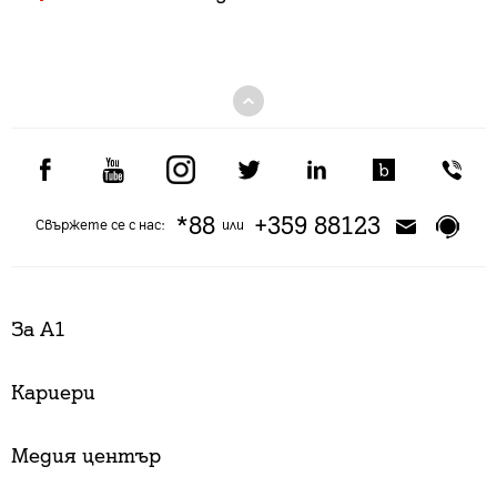
*88
+359 88123
Свържете се с нас:
или
За А1
Кариери
Медия център