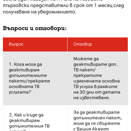
търговски представители в срок от 1 месец след
получаване на уведомлението.
Въпроси и отговори:
Въпрос
Отговор
Можете да
1. Кога мога да
деактивирате доп.
деактивирам
ТВ пакет/
допълнителните
прекратите
пакети/прекратя
изменената основна
основната ТВ
ТВ услуга в рамките
услугата?
на 30 дни от датата
на известяване.
За да деактивирате
2. Как и къде да
допълнителен пакет,
деактивирам
моля да се свържете
допълнителния ТВ
с Вашия Акаунт