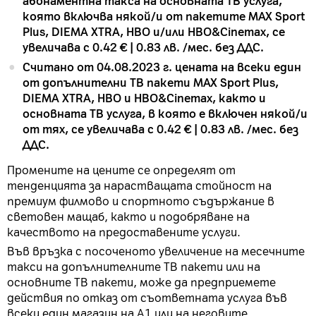
абонаментна такса на основната ТВ услуга,
която включва някой/и от пакетите MAX Sport
Plus, DIEMA XTRA, HBO и/или HBO&Cinemax, се
увеличава с 0.42 € | 0.83 лв. /мес. без ДДС.
Считано от 04.08.2023 г. цената на всеки един
от допълнителни ТВ пакети MAX Sport Plus,
DIEMA XTRA, HBO и HBO&Cinemax, както и
основната ТВ услуга, в която е включен някой/и
от тях, се увеличава с 0.42 € | 0.83 лв. /мес. без
ДДС.
Промените на цените се определят от
тенденцията за нарастващата стойност на
премиум филмово и спортното съдържание в
световен мащаб, както и подобряване на
качеството на предоставените услуги.
Във връзка с посоченото увеличение на месечните
такси на допълнителните ТВ пакети или на
основните ТВ пакети, може да предприемете
действия по отказ от съответната услуга във
всеки един магазин на А1 или на неговите