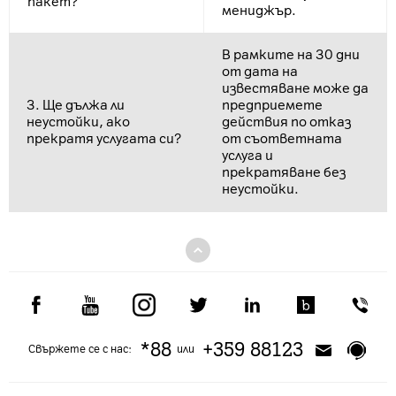
пакет?
мениджър.
В рамките на 30 дни
от дата на
известяване може да
3. Ще дължа ли
предприемете
неустойки, ако
действия по отказ
прекратя услугата си?
от съответната
услуга и
прекратяване без
неустойки.
*88
+359 88123
Свържете се с нас:
или