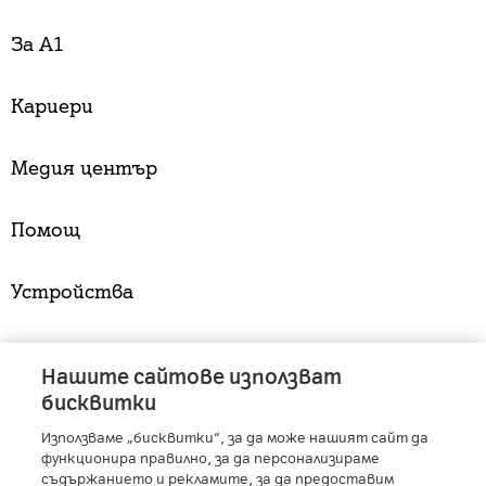
За А1
Кариери
Медия център
Помощ
Устройства
Услуги
Нашите сайтове използват
бисквитки
Използваме „бисквитки“, за да може нашият сайт да
A1 Austria
-
A1 Croatia
-
A1 Serbia
-
A1 Belarus
-
функционира правилно, за да персонализираме
A1 Bulgaria
-
A1 Macedonia
-
A1 Slovenia
-
съдържанието и рекламите, за да предоставим