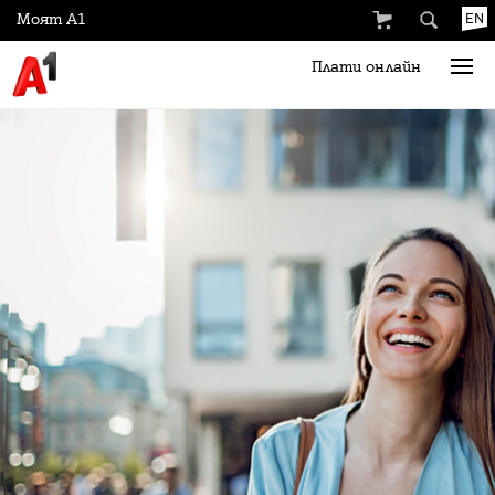
Моят А1
EN
Плати онлайн