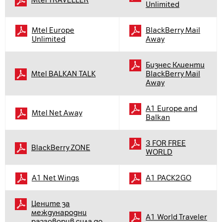
Mtel TRAVELLER
Unlimited
Mtel Europe
BlackBerry Mail
Unlimited
Away
Бизнес Клиенти
Mtel BALKAN TALK
BlackBerry Mail
Away
А1 Europe and
Mtel Net Away
Balkan
3 FOR FREE
BlackBerry ZONE
WORLD
A1 Net Wings
А1 PACK2GO
Цените за
международни
A1 World Traveler
разговорив сила до