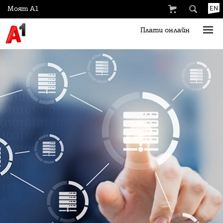
Моят А1
EN
Плати онлайн