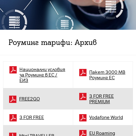
Роуминг тарифи: Архив
Национални условия
Пакет 3000 MB
за Роуминг в ЕС /
Роуминг ЕС
ЕИЗ
3 FOR FREE
FREE2GO
PREMIUM
3 FOR FREE
Vodafone World
EU Roaming