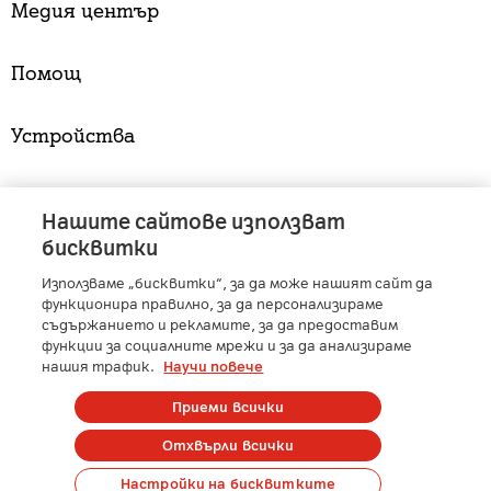
Медия център
Помощ
Устройства
Услуги
Нашите сайтове използват
бисквитки
Използваме „бисквитки“, за да може нашият сайт да
A1 Austria
-
A1 Croatia
-
A1 Serbia
-
A1 Belarus
-
функционира правилно, за да персонализираме
A1 Bulgaria
-
A1 Macedonia
-
A1 Slovenia
-
съдържанието и рекламите, за да предоставим
функции за социалните мрежи и за да анализираме
A1 Digital
-
Member of A1 Group
нашия трафик.
Научи повече
Приеми всички
Copyright © 2025 А1 България. | Protected by reCAPTCHA
Отхвърли всички
Сметка
Контакти
Общи условия
Управление на лични данни
Настройки на бисквитките