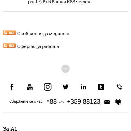
paste) във вашия RSS четец.
Съобщения за медиите
Оферти за работа
*88
+359 88123
Свържете се с нас:
или
За А1