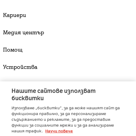
Кариери
Медия център
Помощ
Устройства
Услуги
Нашите сайтове използват
бисквитки
Използваме „бисквитки“, за да може нашият сайт да
A1 Austria
-
A1 Croatia
-
A1 Serbia
-
A1 Belarus
-
функционира правилно, за да персонализираме
A1 Bulgaria
-
A1 Macedonia
-
A1 Slovenia
-
съдържанието и рекламите, за да предоставим
функции за социалните мрежи и за да анализираме
A1 Digital
-
Member of A1 Group
нашия трафик.
Научи повече