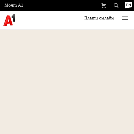
Моят А1
EN
Плати онлайн