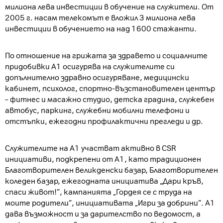
милиона лева инвестиции в обучение на служители. От
2005 г. насам телекомът е вложил 3 милиона лева
инвестиции в обучението на над 1600 стажанти.
По отношение на грижата за здравето и социалните
придобивки А1 осигурява на служителите си
допълнително здравно осигуряване, медицински
кабинет, психолог, спортно-възстановителен център
– фитнес и масажно студио, детска градина, служебен
автобус, паркинг, служебни мобилни телефони и
отстъпки, ежегодни профилактични прегледи и др.
Служителите на А1 участват активно в CSR
инициативи, подкрепени от А1, като традиционен
Благотворителен великденски базар, Благотворителен
коледен базар, ежегодната инициатива „Дари кръв,
спаси живот!”, кампанията „Гордея се с труда на
моите родители”, инициативата „Игри за добрини”. А1
дава възможност и за дарителство по ведомост, а