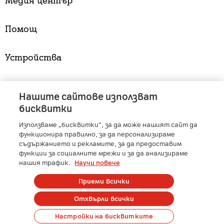
Медия център
Помощ
Устройства
Услуги
Нашите сайтове използват
бисквитки
Използваме „бисквитки“, за да може нашият сайт да
A1 Austria
-
A1 Croatia
-
A1 Serbia
-
A1 Belarus
-
функционира правилно, за да персонализираме
A1 Bulgaria
-
A1 Macedonia
-
A1 Slovenia
-
съдържанието и рекламите, за да предоставим
функции за социалните мрежи и за да анализираме
A1 Digital
-
Member of A1 Group
нашия трафик.
Научи повече
Приеми всички
Copyright © 2025 А1 България. | Protected by reCAPTCHA
Отхвърли всички
Сметка
Контакти
Общи условия
Управление на лични данни
Настройки на бисквитките
Карти на покритие
Профилактики и аварии