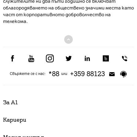
служителите ни два пъти годишно се включват
облагородяването на обществено значими места като
част от корпоративното доброволчество на
телекома.
*88
+359 88123
Свържете се с нас:
или
За А1
Кариери