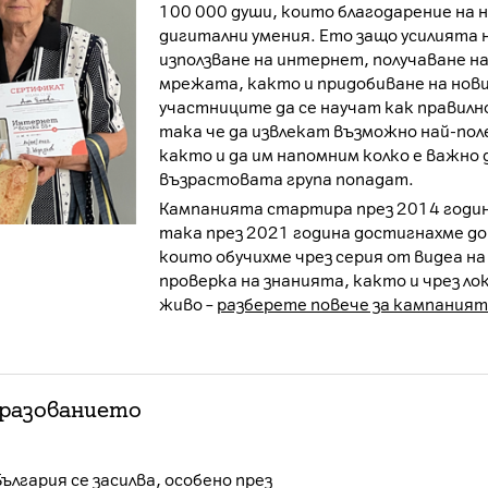
100 000 души, които благодарение на н
дигитални умения. Ето защо усилията н
използване на интернет, получаване н
мрежата, както и придобиване на нови
участниците да се научат как правилн
така че да извлекат възможно най-пол
както и да им напомним колко е важно 
възрастовата група попадат.
Кампанията стартира през 2014 година
така през 2021 година достигнахме до
които обучихме чрез серия от видеа н
проверка на знанията, както и чрез ло
живо
–
разберете повече за кампаният
бразованието
лгария се засилва, особено през