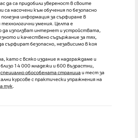
ас да са придобили увереност в своите
и са насочени към обучения по безопасно
а полезна информация за сърфиране в
 технологични умения. Целта е
о да използват интернет и устройствата,
езното и качествено съдържание за тях,
да сърфират безопасно, независимо в коя
, като с всяко издание я надграждаме и
 близо 14 000 младежи и 600 възрастни,
а
специално обособената страница
и тест за
кални курсове с практически упражнения на
а тук
.