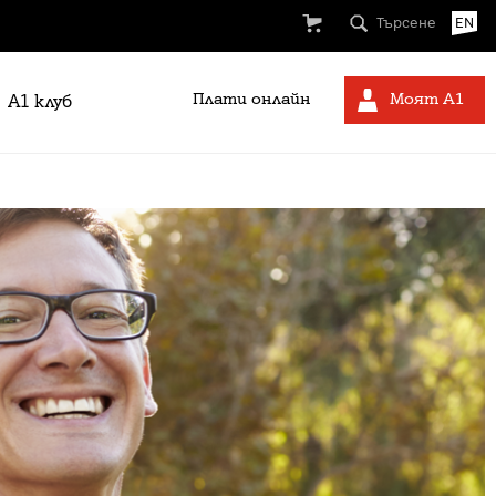
Търсене
EN
Плати онлайн
Моят А1
A1 клуб