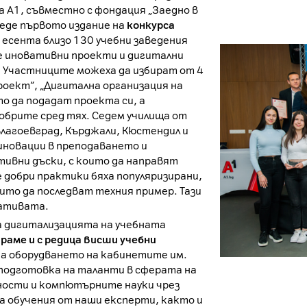
а А1, съвместно с фондация „Заедно в
веде първото издание на
конкурса
з есента близо 130 учебни заведения
е иновативни проекти и дигитални
. Участниците можеха да избират от 4
роект“, „Дигитална организация на
о да подадат проекта си, а
обрите сред тях. Седем училища от
Благоевград, Кърджали, Кюстендил и
иновации в преподаването и
тивни дъски, с които да направят
 добри практики бяха популяризирани,
оито да последват техния пример. Тази
иативата.
а дигитализацията на учебната
раме и с редица висши учебни
на оборудването на кабинетите им.
 подготовка на таланти в сферата на
ости и компютърните науки чрез
а обучения от наши експерти, както и