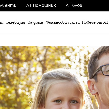
клиенти
A1 Помощник
A1 блог
ет
Телевизия
За дома
Финансови услуги
Повече от А1