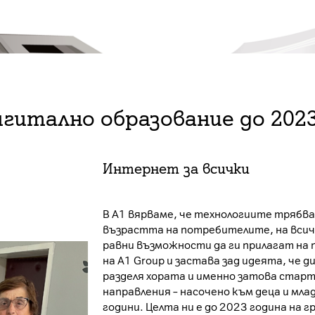
гитално образование до 2023
Интернет за всички
В А1 вярваме, че технологиите трябва
възрастта на потребителите, на всичк
равни възможности да ги прилагат на
на A1 Group и застава зад идеята, че 
разделя хората и именно затова старт
направления – насочено към деца и мла
години. Целта ни е до 2023 година на г