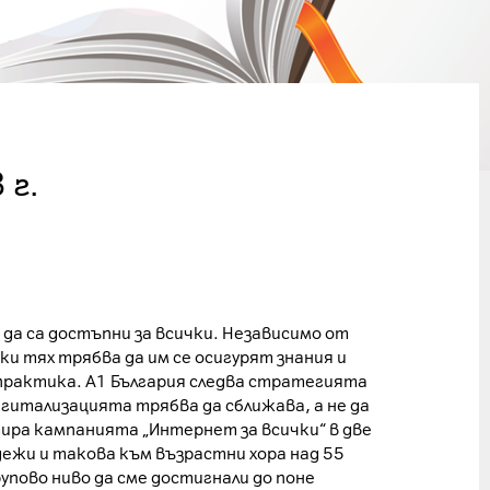
 г.
 да са достъпни за всички. Независимо от
и тях трябва да им се осигурят знания и
 практика. А1 България следва стратегията
дигитализацията трябва да сближава, а не да
ира кампанията „Интернет за всички“ в две
дежи и такова към възрастни хора над 55
рупово ниво да сме достигнали до поне