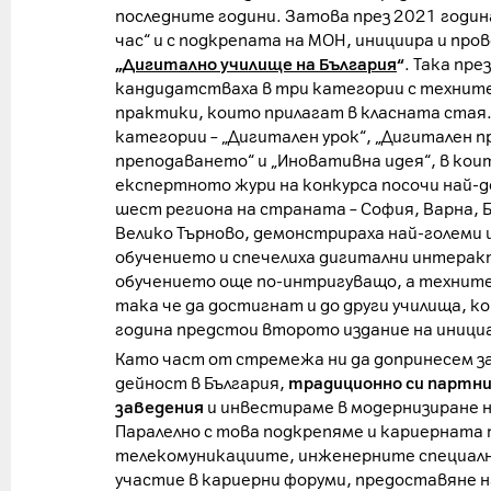
последните години. Затова през 2021 годин
час“ и с подкрепата на МОН, инициира и про
„
Дигитално училище на България
“
. Така пре
кандидатстваха в три категории с технит
практики, които прилагат в класната стая
категории – „Дигитален урок“, „Дигитален п
преподаването“ и „Иновативна идея“, в коит
експертното жури на конкурса посочи най-д
шест региона на страната – София, Варна, 
Велико Търново, демонстрираха най-големи 
обучението и спечелиха дигитални интерак
обучението още по-интригуващо, а техните
така че да достигнат и до други училища, к
година предстои второто издание на иниц
Като част от стремежа ни да допринесем з
дейност в България,
традиционно си партни
заведения
и инвестираме в модернизиране 
Паралелно с това подкрепяме и кариерната
телекомуникациите, инженерните специалн
участие в кариерни форуми, предоставяне н