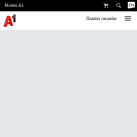
Моят А1
EN
Плати онлайн