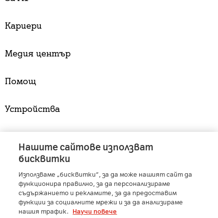
Кариери
Медия център
Помощ
Устройства
Услуги
Нашите сайтове използват
бисквитки
Използваме „бисквитки“, за да може нашият сайт да
A1 Austria
-
A1 Croatia
-
A1 Serbia
-
A1 Belarus
-
функционира правилно, за да персонализираме
A1 Bulgaria
-
A1 Macedonia
-
A1 Slovenia
-
съдържанието и рекламите, за да предоставим
функции за социалните мрежи и за да анализираме
A1 Digital
-
Member of A1 Group
нашия трафик.
Научи повече