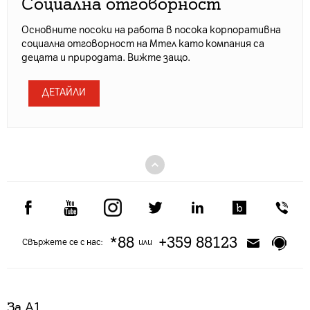
Социална отговорност
Основните посоки на работа в посока корпоративна
социална отговорност на Мтел като компания са
децата и природата. Вижте защо.
ДЕТАЙЛИ
*88
+359 88123
Свържете се с нас:
или
За А1