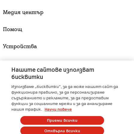
Медия център
Помощ
Устройства
Услуги
Нашите сайтове използват
бисквитки
Използваме „бисквитки“, за да може нашият сайт да
A1 Austria
-
A1 Croatia
-
A1 Serbia
-
A1 Belarus
-
функционира правилно, за да персонализираме
A1 Bulgaria
-
A1 Macedonia
-
A1 Slovenia
-
съдържанието и рекламите, за да предоставим
функции за социалните мрежи и за да анализираме
A1 Digital
-
Member of A1 Group
нашия трафик.
Научи повече
Приеми всички
Copyright © 2025 А1 България. | Protected by reCAPTCHA
Отхвърли всички