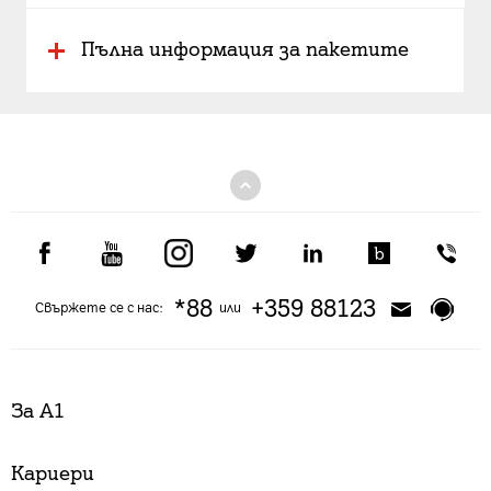
Пълна информация за пакетите
*88
+359 88123
Свържете се с нас:
или
За А1
Кариери