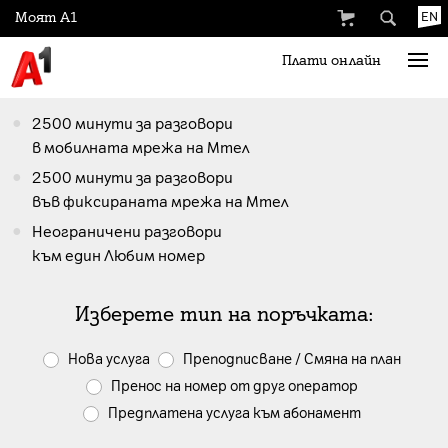
Моят А1
EN
Плати онлайн
2500 минути за разговори
в мобилната мрежа на Мтел
2500 минути за разговори
във фиксираната мрежа на Мтел
Неограничени разговори
към един Любим номер
Изберете тип на поръчката:
Нова услуга
Преподписване / Смяна на план
Пренос на номер от друг оператор
Предплатена услуга към абонамент