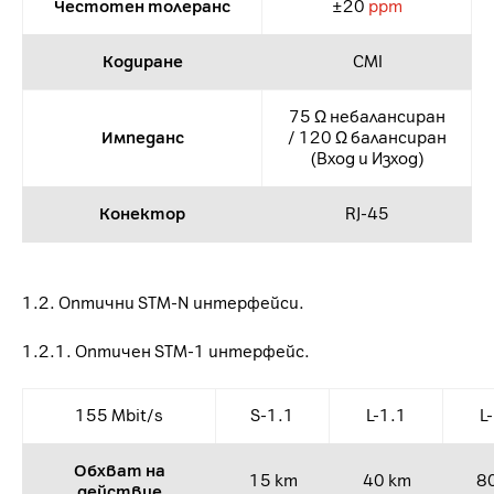
Честотен толеранс
±20
ppm
Кодиране
CMI
75 Ω небалансиран
Импеданс
/ 120 Ω балансиран
(Вход и Изход)
Конектор
RJ-45
1.2. Оптични STM-N интерфейси.
1.2.1. Оптичен STM-1 интерфейс.
155 Mbit/s
S-1.1
L-1.1
L
Обхват на
15 km
40 km
8
действие