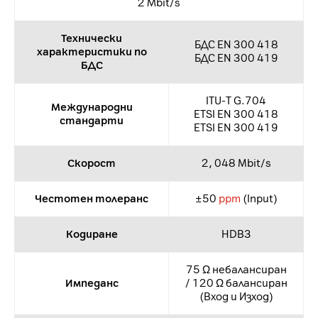
2 Mbit/s
Технически
БДС EN 300 418
характеристики по
БДС EN 300 419
БДС
ITU-Т G.704
Международни
ETSI EN 300 418
стандарти
ETSI EN 300 419
Скорост
2, 048 Мbit/s
Честотен толеранс
±50
ppm
(Input)
Кодиране
HDB3
75 Ω небалансиран
Импеданс
/ 120 Ω балансиран
(Вход и Изход)