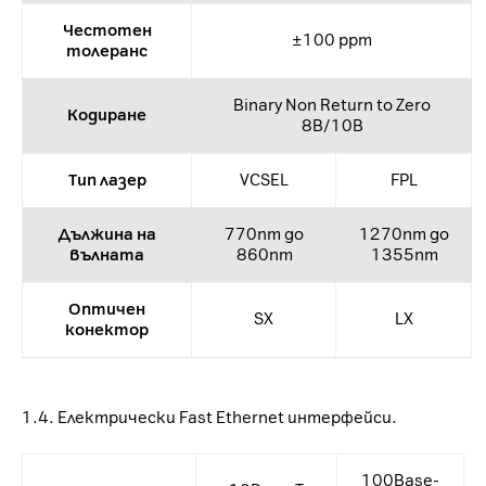
Честотен
±100 ppm
толеранс
Binary Non Return to Zero
Кодиране
8B/10B
Тип лазер
VCSEL
FPL
Дължина на
770nm до
1270nm до
вълната
860nm
1355nm
Оптичен
SX
LX
конектор
1.4. Електрически Fast Ethernet интерфейси.
100Base-