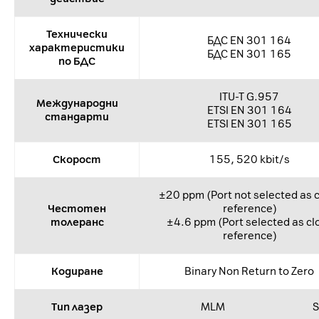
Технически
БДС EN 301 164
характеристики
БДС EN 301 165
по БДС
ITU-T G.957
Международни
ETSI EN 301 164
стандарти
ETSI EN 301 165
Скорост
155, 520 kbit/s
±20 ppm (Port not selected as 
Честотен
reference)
толеранс
±4.6 ppm (Port selected as cl
reference)
Кодиране
Binary Non Return to Zero
Тип лазер
MLM