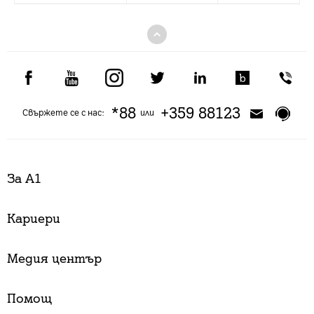
*88
+359 88123
Свържете се с нас:
или
За А1
Кариери
Медия център
Помощ