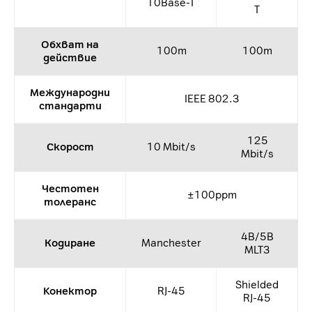
10Base-T
T
Обхват на
100m
100m
действие
Международни
IEEE 802.3
стандарти
125
Скорост
10 Mbit/s
Mbit/s
Честотен
±100ppm
толеранс
4B/5B
Кодиране
Manchester
MLT3
Shielded
Kонектор
RJ-45
RJ-45