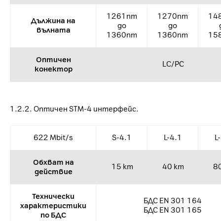
1261nm
1270nm
14
Дължина на
до
до
вълната
1360nm
1360nm
15
Оптичен
LC/PC
конектор
1.2.2. Оптичен STM-4 интерфейс.
622 Mbit/s
S-4.1
L-4.1
L
Обхват на
15 km
40 km
8
действие
Технически
БДС EN 301 164
характеристики
БДС EN 301 165
по БДС