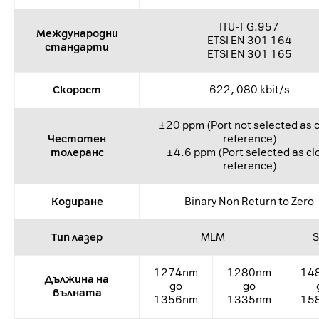
ITU-T G.957
Международни
ETSI EN 301 164
стандарти
ETSI EN 301 165
Скорост
622, 080 kbit/s
±20 ppm (Port not selected as 
Честотен
reference)
толеранс
±4.6 ppm (Port selected as cl
reference)
Кодиране
Binary Non Return to Zero
Тип лазер
MLM
1274nm
1280nm
14
Дължина на
до
до
вълната
1356nm
1335nm
15