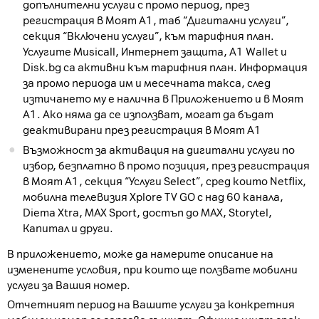
допълнителни услуги с промо период, през
регистрация в Моят А1, таб “Дигитални услуги”,
секция “Включени услуги”, към тарифния план.
Услугите Musicall, Интернет защита, A1 Wallet и
Disk.bg са активни към тарифния план. Информация
за промо периода им и месечната такса, след
изтичането му е налична в Приложението и в Моят
А1. Ако няма да се използват, могат да бъдат
деактивирани през регистрация в Моят А1
Възможност за активация на дигитални услуги по
избор, безплатно в промо позиция, през регистрация
в Моят А1, секция “Услуги Select”, сред които Netflix,
мобилна телевизия Xplore TV GO с над 60 канала,
Diema Xtra, MAX Sport, достъп до MAX, Storytel,
Капитал и други.
В приложението, може да намерите описание на
изменените условия, при които ще ползвате мобилни
услуги за Вашия номер.
Отчетният период на Вашите услуги за конкретния