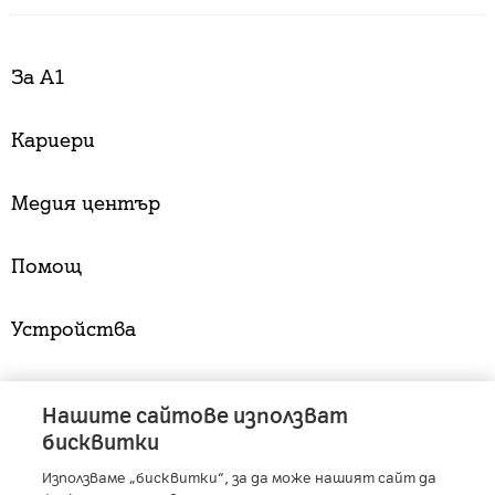
За А1
Кариери
Медия център
Помощ
Устройства
Услуги
Нашите сайтове използват
бисквитки
Използваме „бисквитки“, за да може нашият сайт да
A1 Austria
-
A1 Croatia
-
A1 Serbia
-
A1 Belarus
-