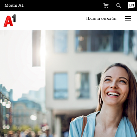
Моят А1
EN
Плати онлайн