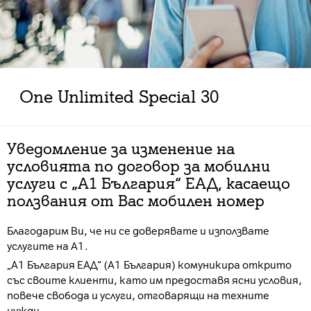
Оne Unlimited Special 30
Уведомление за изменение на
условията по договор за мобилни
услуги с „А1 България“ ЕАД, касаещо
ползвания от Вас мобилен номер
Благодарим Ви, че ни се доверявате и използвате
услугите на А1.
„А1 България ЕАД“ (А1 България) комуникира открито
със своите клиенти, като им предоставя ясни условия,
повече свобода и услуги, отговарящи на техните