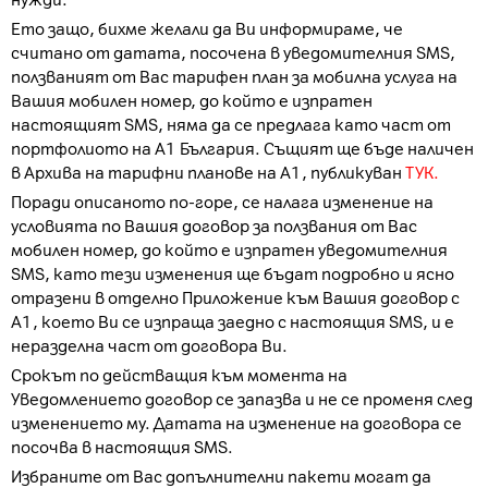
нужди.
Ето защо, бихме желали да Ви информираме, че
считано от датата, посочена в уведомителния SMS,
ползваният от Вас тарифен план за мобилна услуга на
Вашия мобилен номер, до който е изпратен
настоящият SMS, няма да се предлага като част от
портфолиото на А1 България. Същият ще бъде наличен
в Архива на тарифни планове на А1, публикуван
ТУК.
Поради описаното по-горе, се налага изменение на
условията по Вашия договор за ползвания от Вас
мобилен номер, до който е изпратен уведомителния
SMS, като тези изменения ще бъдат подробно и ясно
отразени в отделно Приложение към Вашия договор с
А1, което Ви се изпраща заедно с настоящия SMS, и е
неразделна част от договора Ви.
Срокът по действащия към момента на
Уведомлението договор се запазва и не се променя след
изменението му. Датата на изменение на договора се
посочва в настоящия SMS.
Избраните от Вас допълнителни пакети могат да