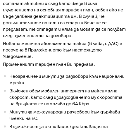
останат активни и след като влезе в сила
изменението на основния тарифен план, освен ако не
бъде заявена деактивацията им. В случай, че
допълнителните пакети са стари и вече не се
предлагат, те отпадат и няма да могат да се ползват
след изменението на договора.
Новата месечна абонаментна такса (в лева, с ДДС) е
посочена в Приложението към настоящото
Уведомление.
Промененият тарифен план Ви предлага:
Неограничени минути за разговори към национални
мрежи.
Включен обем мобилен интернет на максимална
скорост, като след изразходването му скоростта
на връзката се намалява до 64 Kbps.
Минути за международни разговори към държави
членки на ЕС.
Възможност за активация/деактивация на