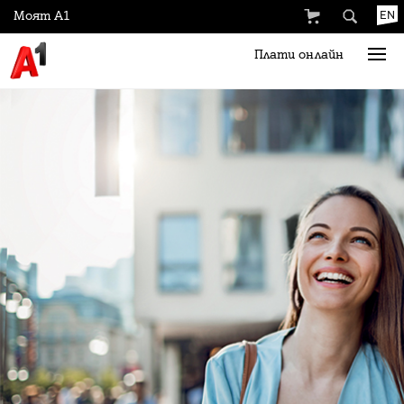
Моят А1
EN
Плати онлайн