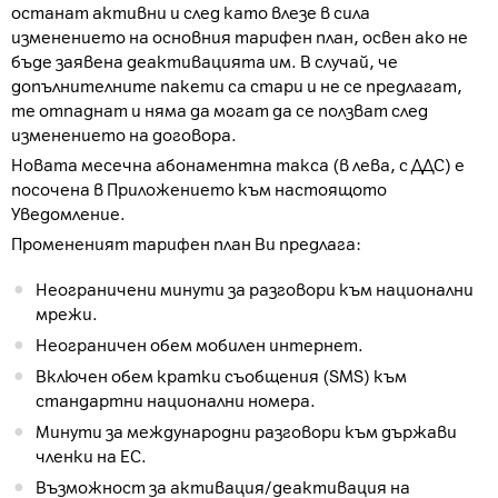
останат активни и след като влезе в сила
изменението на основния тарифен план, освен ако не
бъде заявена деактивацията им. В случай, че
допълнителните пакети са стари и не се предлагат,
те отпаднат и няма да могат да се ползват след
изменението на договора.
Новата месечна абонаментна такса (в лева, с ДДС) е
посочена в Приложението към настоящото
Уведомление.
Промененият тарифен план Ви предлага:
Неограничени минути за разговори към национални
мрежи.
Неограничен обем мобилен интернет.
Включен обем кратки съобщения (SMS) към
стандартни национални номера.
Минути за международни разговори към държави
членки на ЕС.
Възможност за активация/деактивация на