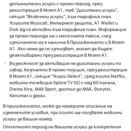
допълнителни услуги с промо период, през
регистрация в Моят А1, таб “Дигитални услуги”,
секция “Включени услуги”, към тарифния план.
Услугите Musicall, Интернет защита, A1 Wallet и
Disk.bg са активни към тарифния план. Информация
за промо периода им и месечната такса, след
изтичането му е налична в Приложението и в Моят
А1. Ако няма да се използват, могат да бъдат
деактивирани през регистрация в Моят А1.
Възможност за активация на дигитални услуги по
избор, безплатно в промо позиция, през регистрация
в Моят А1, секция “Услуги Select”, сред които Netflix,
мобилна телевизия Xplore TV GO с над 60 канала,
Diema Xtra, MAX Sport, достъп до MAX, Storytel,
Капитал и други.
В приложението, може да намерите описание на
изменените условия, при които ще ползвате мобилни
услуги за Вашия номер.
Отчетният период на Вашите услуги за конкретния