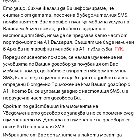
нужди.
Ето защо, бихме желали да Ви информираме, че
считано от датата, посочена в уведомителния SMS,
ползваният от Вас тарифен план за мобилна услуга на
Вашия мобилен номер, до който е изпратен
настоящият SMS, няма да се предлага като част от
портфолиото на А1 България. Същият ще бъде наличен
в Архива на тарифни планове на А1, публикуван
ТУК.
Поради описаното по-горе, се налага изменение на
условията по Вашия договор за ползвания от Вас
мобилен номер, до който е изпратен уведомителния
SMS, като тези изменения ще бъдат подробно и ясно
отразени в отделно Приложение към Вашия договор с
А1, което Ви се изпраща заедно с настоящия SMS, и е
неразделна част от договора Ви.
Срокът по действащия към момента на
Уведомлението договор се запазва и не се променя след
изменението му. Датата на изменение на договора се
посочва в настоящия SMS.
Избраните от Вас допълнителни пакети могат да