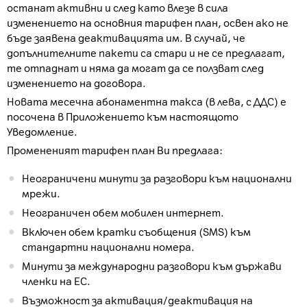
останат активни и след като влезе в сила
изменението на основния тарифен план, освен ако не
бъде заявена деактивацията им. В случай, че
допълнителните пакети са стари и не се предлагат,
те отпаднат и няма да могат да се ползват след
изменението на договора.
Новата месечна абонаментна такса (в лева, с ДДС) е
посочена в Приложението към настоящото
Уведомление.
Промененият тарифен план Ви предлага:
Неограничени минути за разговори към национални
мрежи.
Неограничен обем мобилен интернет.
Включен обем кратки съобщения (SMS) към
стандартни национални номера.
Минути за международни разговори към държави
членки на ЕС.
Възможност за активация/деактивация на