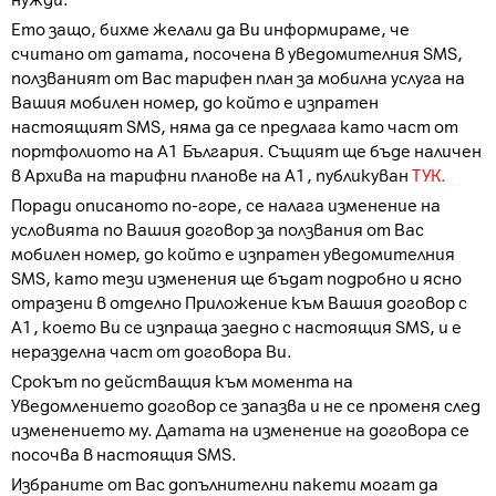
нужди.
Ето защо, бихме желали да Ви информираме, че
считано от датата, посочена в уведомителния SMS,
ползваният от Вас тарифен план за мобилна услуга на
Вашия мобилен номер, до който е изпратен
настоящият SMS, няма да се предлага като част от
портфолиото на А1 България. Същият ще бъде наличен
в Архива на тарифни планове на А1, публикуван
ТУК.
Поради описаното по-горе, се налага изменение на
условията по Вашия договор за ползвания от Вас
мобилен номер, до който е изпратен уведомителния
SMS, като тези изменения ще бъдат подробно и ясно
отразени в отделно Приложение към Вашия договор с
А1, което Ви се изпраща заедно с настоящия SMS, и е
неразделна част от договора Ви.
Срокът по действащия към момента на
Уведомлението договор се запазва и не се променя след
изменението му. Датата на изменение на договора се
посочва в настоящия SMS.
Избраните от Вас допълнителни пакети могат да