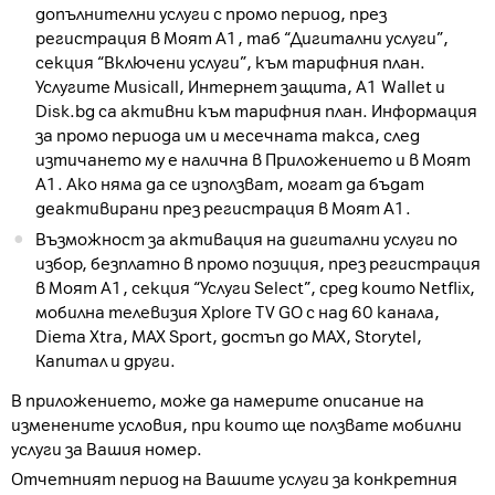
допълнителни услуги с промо период, през
регистрация в Моят А1, таб “Дигитални услуги”,
секция “Включени услуги”, към тарифния план.
Услугите Musicall, Интернет защита, A1 Wallet и
Disk.bg са активни към тарифния план. Информация
за промо периода им и месечната такса, след
изтичането му е налична в Приложението и в Моят
А1. Ако няма да се използват, могат да бъдат
деактивирани през регистрация в Моят А1.
Възможност за активация на дигитални услуги по
избор, безплатно в промо позиция, през регистрация
в Моят А1, секция “Услуги Select”, сред които Netflix,
мобилна телевизия Xplore TV GO с над 60 канала,
Diema Xtra, MAX Sport, достъп до MAX, Storytel,
Капитал и други.
В приложението, може да намерите описание на
изменените условия, при които ще ползвате мобилни
услуги за Вашия номер.
Отчетният период на Вашите услуги за конкретния