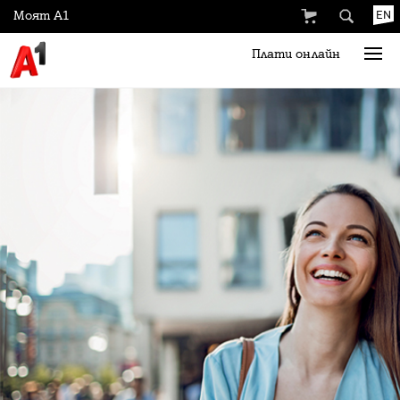
Моят А1
EN
Плати онлайн