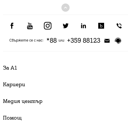
*88
+359 88123
Свържете се с нас:
или
За А1
Кариери
Медия център
Помощ