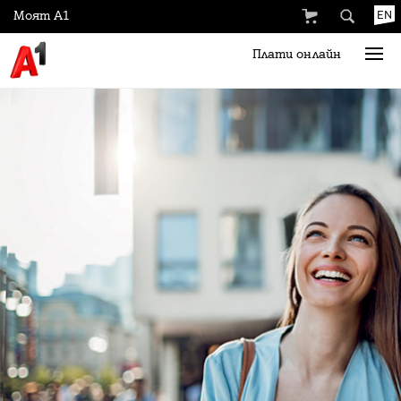
Моят А1
EN
Плати онлайн