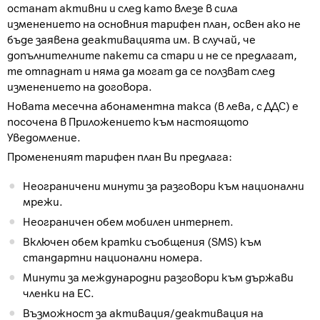
останат активни и след като влезе в сила
изменението на основния тарифен план, освен ако не
бъде заявена деактивацията им. В случай, че
допълнителните пакети са стари и не се предлагат,
те отпаднат и няма да могат да се ползват след
изменението на договора.
Новата месечна абонаментна такса (в лева, с ДДС) е
посочена в Приложението към настоящото
Уведомление.
Промененият тарифен план Ви предлага:
Неограничени минути за разговори към национални
мрежи.
Неограничен обем мобилен интернет.
Включен обем кратки съобщения (SMS) към
стандартни национални номера.
Минути за международни разговори към държави
членки на ЕС.
Възможност за активация/деактивация на