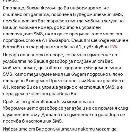
нужди.
Ето защо, бихме желали да Ви информираме, че
считано от датата, посочена в уведомителния SMS,
ползваният от Вас тарифен план за мобилна услуга на
Вашия мобилен номер, до който е изпратен
настоящият SMS, няма да се предлага като част от
портфолиото на А1 България. Същият ще бъде наличен
в Архива на тарифни планове на А1, публикуван
ТУК.
Поради описаното по-горе, се налага изменение на
условията по Вашия договор за ползвания от Вас
мобилен номер, до който е изпратен уведомителния
SMS, като тези изменения ще бъдат подробно и ясно
отразени в отделно Приложение към Вашия договор с
А1, което Ви се изпраща заедно с настоящия SMS, и е
неразделна част от договора Ви.
Срокът по действащия към момента на
Уведомлението договор се запазва и не се променя след
изменението му. Датата на изменение на договора се
посочва в настоящия SMS.
Избраните от Вас допълнителни пакети могат да