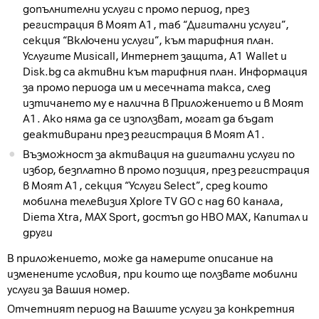
допълнителни услуги с промо период, през
регистрация в Моят А1, таб “Дигитални услуги”,
секция “Включени услуги”, към тарифния план.
Услугите Musicall, Интернет защита, A1 Wallet и
Disk.bg са активни към тарифния план. Информация
за промо периода им и месечната такса, след
изтичането му е налична в Приложението и в Моят
А1. Ако няма да се използват, могат да бъдат
деактивирани през регистрация в Моят А1.
Възможност за активация на дигитални услуги по
избор, безплатно в промо позиция, през регистрация
в Моят А1, секция “Услуги Select”, сред които
мобилна телевизия Xplore TV GO с над 60 канала,
Diema Xtra, MAX Sport, достъп до HBO MAX, Капитал и
други
В приложението, може да намерите описание на
изменените условия, при които ще ползвате мобилни
услуги за Вашия номер.
Отчетният период на Вашите услуги за конкретния