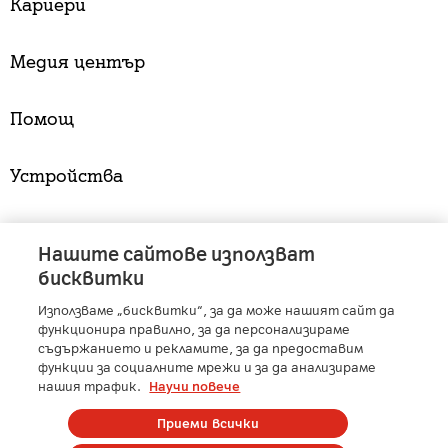
Кариери
Медия център
Помощ
Устройства
Услуги
Нашите сайтове използват
бисквитки
Използваме „бисквитки“, за да може нашият сайт да
A1 Austria
-
A1 Croatia
-
A1 Serbia
-
A1 Belarus
-
функционира правилно, за да персонализираме
A1 Bulgaria
-
A1 Macedonia
-
A1 Slovenia
-
съдържанието и рекламите, за да предоставим
функции за социалните мрежи и за да анализираме
A1 Digital
-
Member of A1 Group
нашия трафик.
Научи повече
Приеми всички
Copyright © 2025 А1 България. | Protected by reCAPTCHA