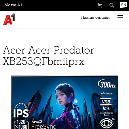
Моят А1
EN
Плати онлайн
Acer Acer Predator
XB253QFbmiiprx