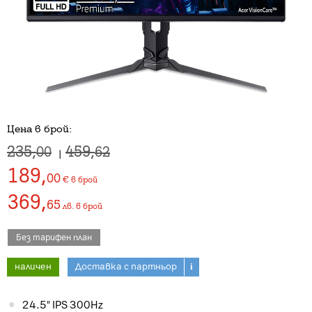
Цена в брой:
235,
459,
00
62
|
189
,
00
€
в брой
369
,
65
лв.
в брой
Без тарифен план
наличен
Доставка с партньор
i
24.5" IPS 300Hz