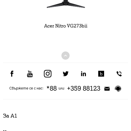
Acer Nitro VG273bii
*88
+359 88123
Свържете се с нас:
или
За А1