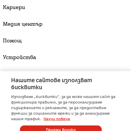
Кариери
Медия център
Помощ
Устройства
Услуги
Нашите сайтове използват
бисквитки
Използваме „бисквитки“, за да може нашият сайт да
A1 Austria
-
A1 Croatia
-
A1 Serbia
-
A1 Belarus
-
функционира правилно, за да персонализираме
A1 Bulgaria
-
A1 Macedonia
-
A1 Slovenia
-
съдържанието и рекламите, за да предоставим
функции за социалните мрежи и за да анализираме
A1 Digital
-
Member of A1 Group
нашия трафик.
Научи повече
Приеми всички