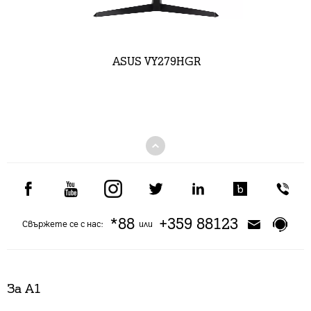
ASUS VY279HGR
*88
+359 88123
Свържете се с нас:
или
За А1