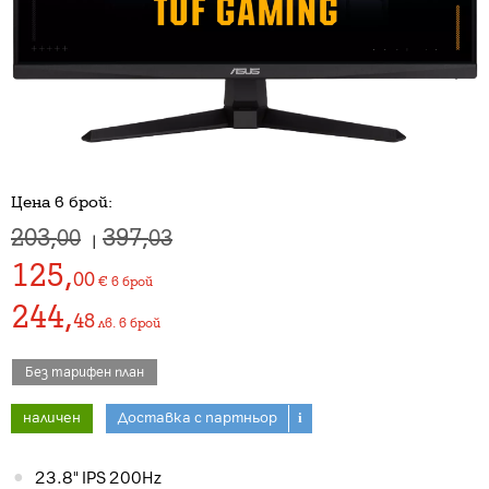
Цена в брой:
203,
397,
00
03
|
125
,
00
€
в брой
244
,
48
лв.
в брой
Без тарифен план
наличен
Доставка с партньор
i
23.8" IPS 200Hz