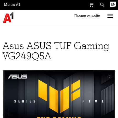
Моят А1
EN
Плати онлайн
Asus ASUS TUF Gaming
VG249Q5A