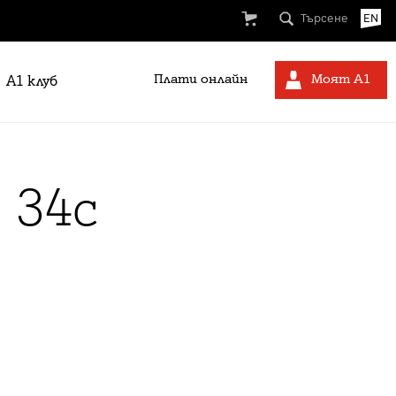
Търсене
EN
Плати онлайн
Моят А1
A1 клуб
 34c