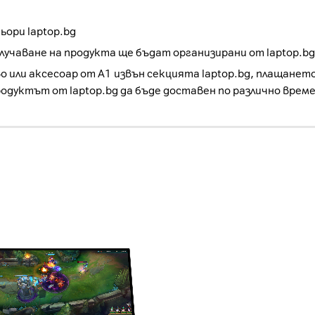
ори laptop.bg
учаване на продукта ще бъдат организирани от laptop.bg
о или аксесоар от А1 извън секцията laptop.bg, плащанет
родуктът от laptop.bg да бъде доставен по различно врем