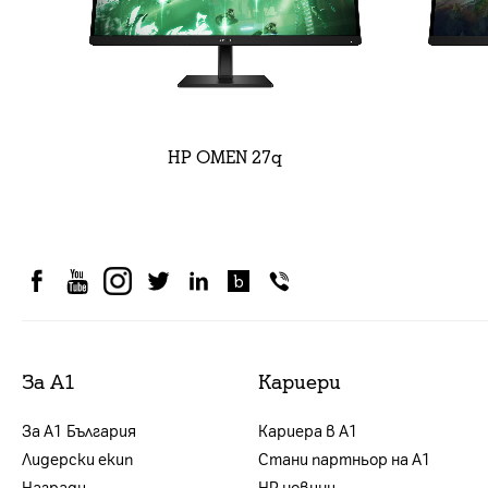
HP OMEN 27q
За А1
Кариери
За А1 България
Кариера в А1
Лидерски екип
Стани партньор на А1