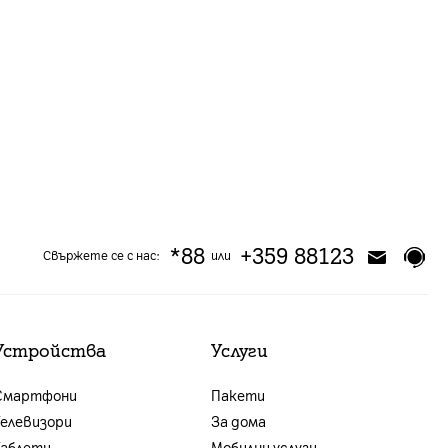
*88
+359 88123
Свържете се с нас:
или
Устройства
Услуги
Смартфони
Пакети
Телевизори
За дома