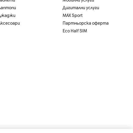
Таблети
Мобилни услуги
Лаптопи
Дигитални услуги
Джаджи
MAX Sport
Аксесоари
Партньорска оферта
Eco Half SIM