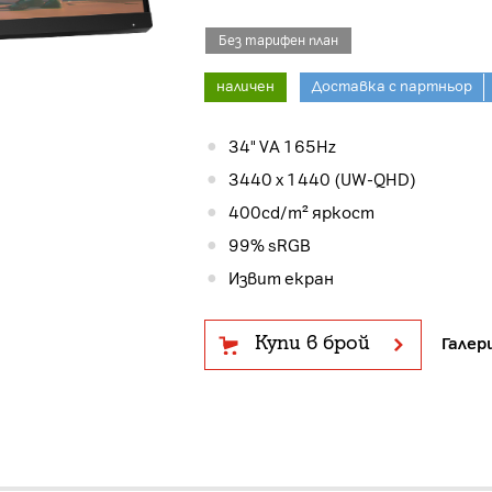
Без тарифен план
наличен
Доставка с партньор
34" VA 165Hz
3440 x 1440 (UW-QHD)
400cd/m² яркост
99% sRGB
Извит екран
Купи в брой
Галер