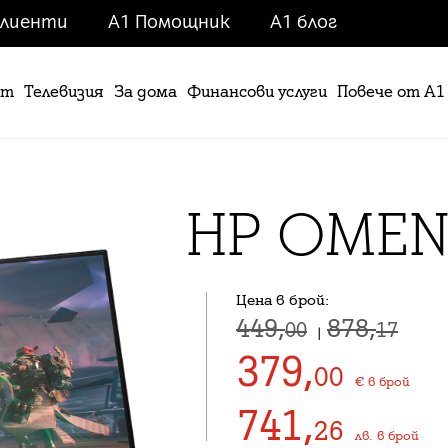
клиенти
A1 Помощник
A1 блог
ет
Телевизия
За дома
Финансови услуги
Повече от А1
HP OMEN
Цена в брой:
449,
878,
00
17
|
379
,
00
€
в брой
741
,
26
лв.
в брой