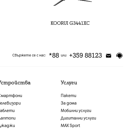
KOORUI G3441XC
*88
+359 88123
Свържете се с нас:
или
Устройства
Услуги
Смартфони
Пакети
Телевизори
За дома
Таблети
Мобилни услуги
Лаптопи
Дигитални услуги
Джаджи
MAX Sport