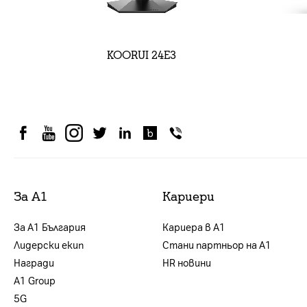
KOORUI 24E3
За А1
Кариери
За А1 България
Кариера в А1
Лидерски екип
Стани партньор на А1
Награди
HR новини
А1 Group
5G