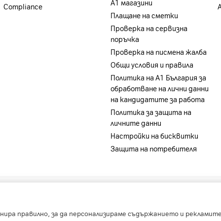
А1 магазини
Compliance
Плащане на сметки
Проверка на сервизна
поръчка
Проверка на писмена жалба
Общи условия и правила
Политика на A1 България за
обработване на лични данни
на кандидатите за работа
Политика за защита на
личните данни
Настройки на бисквитки
Защита на потребителя
-
A1 Belarus
-
A1 Bulgaria
-
A1 Macedonia
-
A1 Sloveni
нира правилно, за да персонализираме съдържанието и рекламите,
Copyright © 2025 А1 България. | Protected by reCAPTCHA