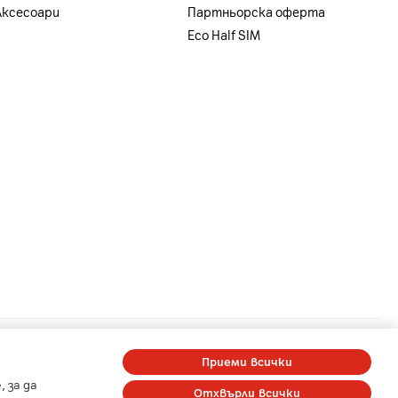
Аксесоари
Партньорска оферта
Eco Half SIM
a
-
A1 Digital
-
Member of A1 Group
Приеми всички
 за да
Отхвърли всички