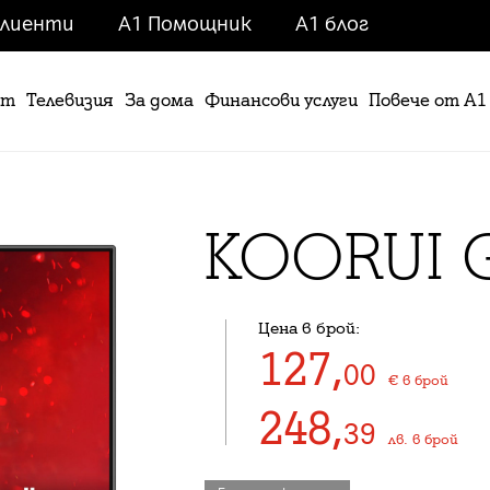
клиенти
A1 Помощник
A1 блог
ет
Телевизия
За дома
Финансови услуги
Повече от А1
KOORUI 
Цена в брой:
127
,
00
€
в брой
248
,
39
лв.
в брой