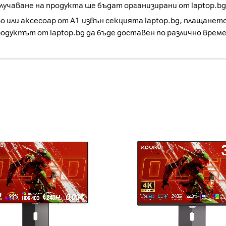
учаване на продукта ще бъдат организирани от laptop.bg
о или аксесоар от А1 извън секцията laptop.bg, плащанет
родуктът от laptop.bg да бъде доставен по различно врем