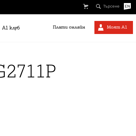
Търсене
EN
Плати онлайн
Моят А1
A1 клуб
G2711P