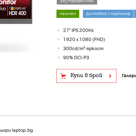
Без тарифен план
наличен
Доставка с партньор
27" IPS 200Hz
1920 x 1080 (FHD)
300cd/m² яркост
90% DCI-P3
Купи в брой
Галер
ори laptop.bg