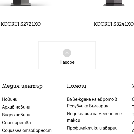
KOORUI S2721XO
KOORUI S3241XO
Нагоре
Медия център
Помощ
Новини
Въвеждане на еврото в
Република България
Архив новини
Индексация на месечните
Видео новини
такси
Спонсорства
Профилактики и аварии
Социална отговорност