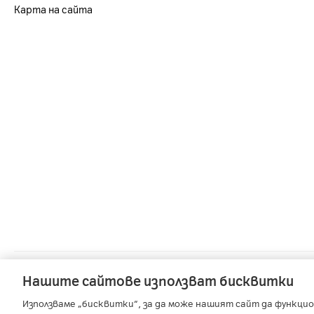
Карта на сайта
A1 Austria
-
A1 Croatia
-
A1 Serbia
Нашите сайтове използват бисквитки
Използваме „бисквитки“, за да може нашият сайт да функцио