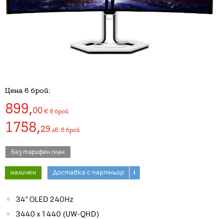
Цена в брой:
899
,
00
€
в брой
1758
,
29
лв.
в брой
Без тарифен план
наличен
Доставка с партньор
i
34" OLED 240Hz
3440 x 1440 (UW-QHD)