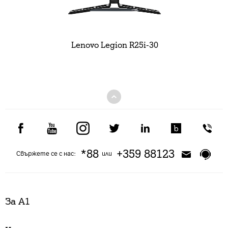
Lenovo Legion R25i-30
*88
+359 88123
Свържете се с нас:
или
За А1