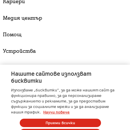
Кариери
Медия център
Помощ
Устройства
Услуги
Нашите сайтове използват
бисквитки
Използваме „бисквитки“, за да може нашият сайт да
A1 Austria
-
A1 Croatia
-
A1 Serbia
-
A1 Belarus
-
функционира правилно, за да персонализираме
A1 Bulgaria
-
A1 Macedonia
-
A1 Slovenia
-
съдържанието и рекламите, за да предоставим
функции за социалните мрежи и за да анализираме
A1 Digital
-
Member of A1 Group
нашия трафик.
Научи повече
Приеми всички
Copyright © 2025 А1 България. | Protected by reCAPTCHA